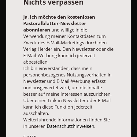
Nichts verpassen
Ich bin einverstanden, dass mein personenbezogenes
Nutzungsverhalten in Newsletter und E-Mail-Werbung erfasst
und ausgewertet wird, um die Inhalte besser auf meine
Ja, ich möchte den kostenlosen
Interessen auszurichten. Über einen Link in Newsletter oder E-
Pastoralblätter-Newsletter
Mail kann ich diese Funktion jederzeit ausschalten.
abonnieren
und willige in die
Weiterführende Informationen finden Sie in unseren
Verwendung meiner Kontaktdaten zum
Datenschutzhinweisen
.
Zweck des E-Mail-Marketings durch den
E-MAIL
Verlag Herder ein. Den Newsletter oder die
E-Mail-Werbung kann ich jederzeit
abbestellen.
Ich bin einverstanden, dass mein
personenbezogenes Nutzungsverhalten in
JETZT ANMELDEN
Newsletter und E-Mail-Werbung erfasst
und ausgewertet wird, um die Inhalte
besser auf meine Interessen auszurichten.
Über einen Link in Newsletter oder E-Mail
kann ich diese Funktion jederzeit
ausschalten.
Weiterführende Informationen finden Sie
in unseren
Datenschutzhinweisen
.
AGB und Widerrufsbelehrung
Datenschutz
Barrierefreiheit