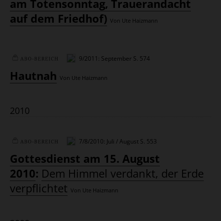
am Totensonntag, Trauerandacht
auf dem Friedhof)
Von Ute Haizmann
9/2011: September
S. 574
Plus
Hautnah
Von Ute Haizmann
2010
7/8/2010: Juli / August
S. 553
Plus
Gottesdienst am 15. August
2010
:
Dem Himmel verdankt, der Erde
verpflichtet
Von Ute Haizmann