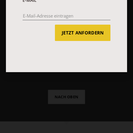
E-MAIL
Impressum
Vertrag widerrufen
Abo online kündigen
JETZT ANFORDERN
NACH OBEN