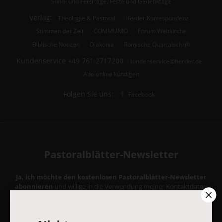
Sonn- und Feiertage, Feste und Gedenktage
Verlag:
Theologie & Pastoral
Herder Korrespondenz
Stimmen der Zeit
COMMUNIO
Forum Weltkirche
Biblische Notizen
Diakonia
Römische Quartalschrift
Kundenservice
+49 761 2717200
kundenservice@herder.de
Abo online kündigen
Folgen Sie uns:
Facebook
Pastoralblätter-Newsletter
Ja, ich möchte den kostenlosen Pastoralblätter-Newsletter
abonnieren
und willige in die Verwendung meiner Kontaktdaten
zum Zweck des E-Mail-Marketings durch den Verlag Herder ein.
Den Newsletter oder die E-Mail-Werbung kann ich jederzeit
abbestellen.