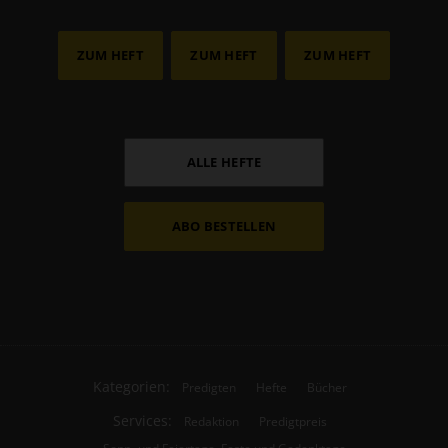
ZUM HEFT
ZUM HEFT
ZUM HEFT
ALLE HEFTE
ABO BESTELLEN
Kategorien:
Predigten
Hefte
Bücher
Services:
Redaktion
Predigtpreis
Sonn- und Feiertage, Feste und Gedenktage