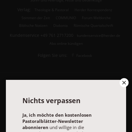
Verlag:
Theologie & Pastoral
Herder Korrespondenz
Stimmen der Zeit
COMMUNIO
Forum Weltkirche
Biblische Notizen
Diakonia
Römische Quartalschrift
Kundenservice
+49 761 2717200
kundenservice@herder.de
Abo online kündigen
Folgen Sie uns:
Facebook
Pastoralblätter-Newsletter
Nichts verpassen
Ja, ich möchte den kostenlosen Pastoralblätter-Newsletter
abonnieren
und willige in die Verwendung meiner Kontaktdaten
Ja, ich möchte den kostenlosen
zum Zweck des E-Mail-Marketings durch den Verlag Herder ein.
Pastoralblätter-Newsletter
Den Newsletter oder die E-Mail-Werbung kann ich jederzeit
abbestellen.
abonnieren
und willige in die