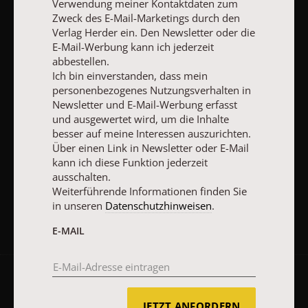
Ich bin einverstanden, dass mein personenbezogenes
Verwendung meiner Kontaktdaten zum
Nutzungsverhalten in Newsletter und E-Mail-Werbung erfasst
Zweck des E-Mail-Marketings durch den
und ausgewertet wird, um die Inhalte besser auf meine
Verlag Herder ein. Den Newsletter oder die
Interessen auszurichten. Über einen Link in Newsletter oder E-
E-Mail-Werbung kann ich jederzeit
Mail kann ich diese Funktion jederzeit ausschalten.
abbestellen.
Weiterführende Informationen finden Sie in unseren
Ich bin einverstanden, dass mein
Datenschutzhinweisen
.
personenbezogenes Nutzungsverhalten in
E-MAIL
Newsletter und E-Mail-Werbung erfasst
und ausgewertet wird, um die Inhalte
besser auf meine Interessen auszurichten.
Über einen Link in Newsletter oder E-Mail
kann ich diese Funktion jederzeit
JETZT ANMELDEN
ausschalten.
Weiterführende Informationen finden Sie
in unseren
Datenschutzhinweisen
.
E-MAIL
AGB und Widerrufsbelehrung
Datenschutz
Barrierefreiheit
JETZT ANFORDERN