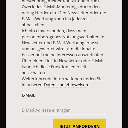
Verwendung meiner Kontaktdaten zum
Nutzungsverhalten in Newsletter und E-Mail-Werbung erfasst
Zweck des E-Mail-Marketings durch den
und ausgewertet wird, um die Inhalte besser auf meine
Verlag Herder ein. Den Newsletter oder die
Interessen auszurichten. Über einen Link in Newsletter oder E-
E-Mail-Werbung kann ich jederzeit
Mail kann ich diese Funktion jederzeit ausschalten.
Weiterführende Informationen finden Sie in unseren
abbestellen.
Datenschutzhinweisen
.
Ich bin einverstanden, dass mein
personenbezogenes Nutzungsverhalten in
E-MAIL
Newsletter und E-Mail-Werbung erfasst
und ausgewertet wird, um die Inhalte
besser auf meine Interessen auszurichten.
Über einen Link in Newsletter oder E-Mail
kann ich diese Funktion jederzeit
JETZT ANMELDEN
ausschalten.
Weiterführende Informationen finden Sie
in unseren
Datenschutzhinweisen
.
E-MAIL
AGB und Widerrufsbelehrung
Datenschutz
Barrierefreiheit
Impressum
JETZT ANFORDERN