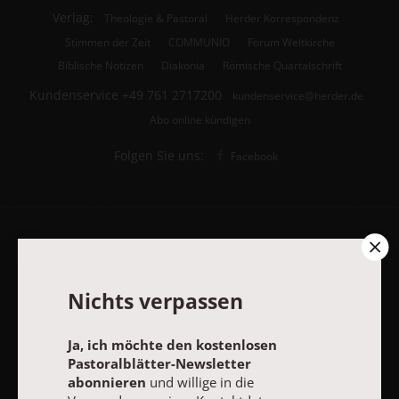
Verlag:
Theologie & Pastoral
Herder Korrespondenz
Stimmen der Zeit
COMMUNIO
Forum Weltkirche
Biblische Notizen
Diakonia
Römische Quartalschrift
Kundenservice
+49 761 2717200
kundenservice@herder.de
Abo online kündigen
Folgen Sie uns:
Facebook
Pastoralblätter-Newsletter
Nichts verpassen
Ja, ich möchte den kostenlosen Pastoralblätter-Newsletter
abonnieren
und willige in die Verwendung meiner Kontaktdaten
zum Zweck des E-Mail-Marketings durch den Verlag Herder ein.
Ja, ich möchte den kostenlosen
Den Newsletter oder die E-Mail-Werbung kann ich jederzeit
Pastoralblätter-Newsletter
abbestellen.
abonnieren
und willige in die
Ich bin einverstanden, dass mein personenbezogenes