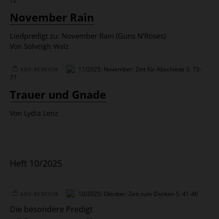
72
Plus
November Rain
Liedpredigt zu: November Rain (Guns N’Roses)
Von Solveigh Walz
11/2025: November: Zeit für Abschiede
S. 73-
77
Plus
Trauer und Gnade
Von Lydia Lenz
Heft 10/2025
10/2025: Oktober: Zeit zum Danken
S. 41-46
Plus
Die besondere Predigt