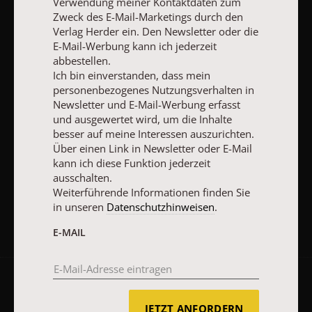
Verwendung meiner Kontaktdaten zum
wenn doch?
Gebot
Zweck des E-Mail-Marketings durch den
Verlag Herder ein. Den Newsletter oder die
E-Mail-Werbung kann ich jederzeit
ZUM HEFT
ZUM HEFT
ZUM HEFT
abbestellen.
Ich bin einverstanden, dass mein
personenbezogenes Nutzungsverhalten in
Newsletter und E-Mail-Werbung erfasst
und ausgewertet wird, um die Inhalte
ALLE HEFTE
besser auf meine Interessen auszurichten.
Über einen Link in Newsletter oder E-Mail
kann ich diese Funktion jederzeit
ABO BESTELLEN
ausschalten.
Weiterführende Informationen finden Sie
in unseren
Datenschutzhinweisen
.
E-MAIL
Kategorien:
Predigten
Hefte
Bücher
JETZT ANFORDERN
Services:
Redaktion
Predigtpreis