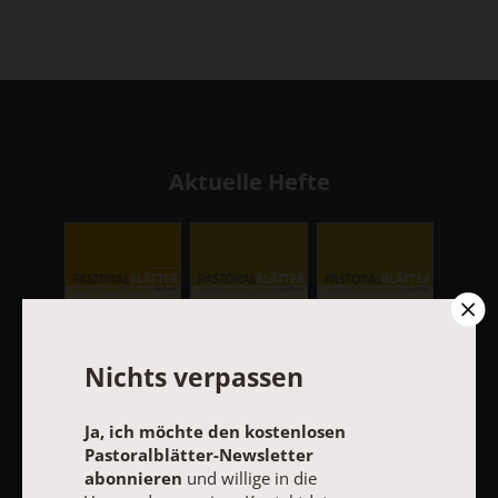
Aktuelle Hefte
Nichts verpassen
:
:
:
9/2026
8/2026
7/2026
Ja, ich möchte den kostenlosen
September:
August: ...kein
Juli: Die
Pastoralblätter-Newsletter
Nicht begehren
falsch Zeugnis
(Ohn)Macht
abonnieren
und willige in die
- und was,
- das achte
der Alten