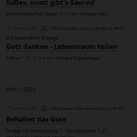
:
Süßes, sonst gibt's Saures!
Reformationsfest: Römer 1,17
Von Solveigh Walz
10/2025: Oktober: Zeit zum Danken
S. 49-55
Plus
Die besondere Predigt
:
Gott danken - Lebensraum teilen
1Mose 1,31–2,1–4
Von Gerhard Engelsberger
Heft 1/2025
1/2025: Januar: Alles hat seine Zeit
S. 58-63
Plus
Behaltet das Gute
Predigt zur Jahreslosung: 1. Thessalonicher 5,21