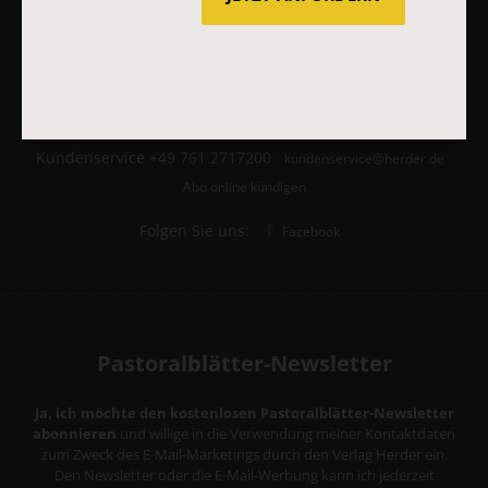
Sonn- und Feiertage, Feste und Gedenktage
Verlag:
Theologie & Pastoral
Herder Korrespondenz
Stimmen der Zeit
COMMUNIO
Forum Weltkirche
Biblische Notizen
Diakonia
Römische Quartalschrift
Kundenservice
+49 761 2717200
kundenservice@herder.de
Abo online kündigen
Folgen Sie uns:
Facebook
Pastoralblätter-Newsletter
Ja, ich möchte den kostenlosen Pastoralblätter-Newsletter
abonnieren
und willige in die Verwendung meiner Kontaktdaten
zum Zweck des E-Mail-Marketings durch den Verlag Herder ein.
Den Newsletter oder die E-Mail-Werbung kann ich jederzeit