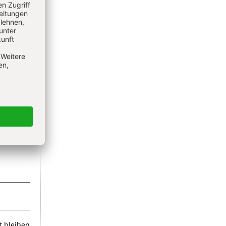
EREN
 bleiben