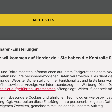
ABO TESTEN
t?
Anmelden
Haizmann