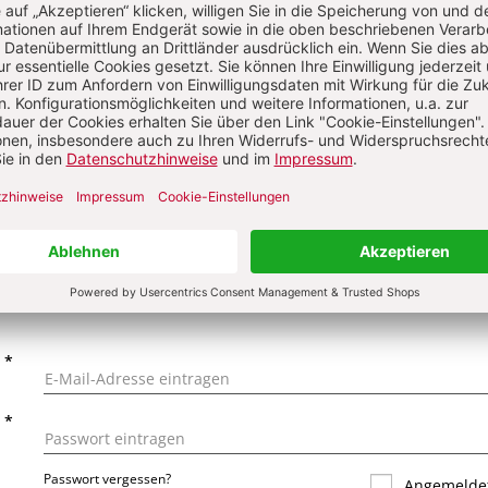
on
KOMMENTI
s über Ihren Kommentar
 kommentieren
Als Gast kommentieren
L
*
T
*
Passwort vergessen?
Angemeldet