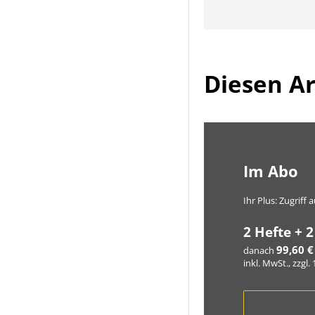
Diesen Art
Im Abo
Ihr Plus: Zugriff
2 Hefte + 2
99,60 €
danach
inkl. MwSt., zzgl.