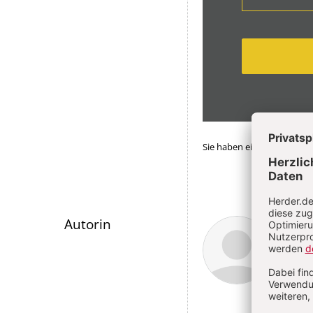
Sie haben ein Abonnemen
Überschrift
Ute 
Autorin
Artikel-
Infos