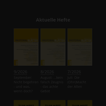
Aktuelle Hefte
:
:
:
9/2026
8/2026
7/2026
September:
August: ...kein
Juli: Die
Nicht begehren
falsch Zeugnis
(Ohn)Macht
- und was,
- das achte
der Alten
wenn doch?
Gebot
ZUM HEFT
ZUM HEFT
ZUM HEFT