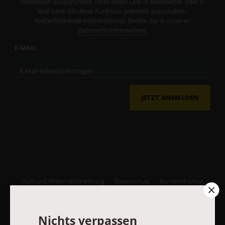
Interessen auszurichten. Über einen Link in Newsletter oder E-
Mail kann ich diese Funktion jederzeit ausschalten.
Weiterführende Informationen finden Sie in unseren
Datenschutzhinweisen
.
E-MAIL
JETZT ANMELDEN
AGB und Widerrufsbelehrung
Datenschutz
Barrierefreiheit
Impressum
Nichts verpassen