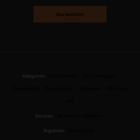
Abo bestellen
Kategorien:
Die Zeitschrift
Die Praxismappe
Themenhefte
Praxisimpulse
Fachwissen
U3-Glossar
Abo
Services:
Wir über uns: Redaktion
Angebote:
Gewinnspiele