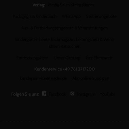
Verlag:
Media Sales Kleinstkinder
Pädagogik & Kinderbuch
WhatsApp
Stellenangebote
Aus- & Fortbildungsangebote & Veranstaltungen
kindergarten heute Fachmagazin, Leitungsheft & Wenn
Eltern Rat suchen
Entdeckungskiste
Unser Ganztag
kizz Elternwelt
Kundenservice
+49 761 2717200
kundenservice@herder.de
Abo online kündigen
Folgen Sie uns:
Facebook
Instagram
YouTube