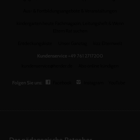
Aus- & Fortbildungsangebote & Veranstaltungen
kindergarten heute Fachmagazin, Leitungsheft & Wenn
Eltern Rat suchen
Entdeckungskiste
Unser Ganztag
kizz Elternwelt
Kundenservice
+49 761 2717200
kundenservice@herder.de
Abo online kündigen
Folgen Sie uns:
Facebook
Instagram
YouTube