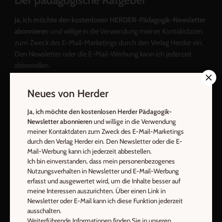
Der pädagogische Ratgeber
Ja, ich möchte den kostenlosen HERDER-Pädagogik-Newsletter
abonnieren
und willige in die Verwendung meiner Kontaktdaten
zum Zweck des E-Mail-Marketings durch den Verlag Herder ein.
Den Newsletter oder die E-Mail-Werbung kann ich jederzeit
abbestellen.
Ich bin einverstanden, dass mein personenbezogenes
Nutzungsverhalten in Newsletter und E-Mail-Werbung erfasst
Neues von Herder
und ausgewertet wird, um die Inhalte besser auf meine
Interessen auszurichten. Über einen Link in Newsletter oder E-
Ja, ich möchte den kostenlosen Herder Pädagogik-
Newsletter abonnieren
und willige in die Verwendung
Mail kann ich diese Funktion jederzeit ausschalten.
meiner Kontaktdaten zum Zweck des E-Mail-Marketings
Weiterführende Informationen finden Sie in unseren
durch den Verlag Herder ein. Den Newsletter oder die E-
Datenschutzhinweisen
.
Mail-Werbung kann ich jederzeit abbestellen.
Ich bin einverstanden, dass mein personenbezogenes
E-Mail
Nutzungsverhalten in Newsletter und E-Mail-Werbung
erfasst und ausgewertet wird, um die Inhalte besser auf
meine Interessen auszurichten. Über einen Link in
Newsletter oder E-Mail kann ich diese Funktion jederzeit
ausschalten.
Jetzt anmelden
Weiterführende Informationen finden Sie in unseren