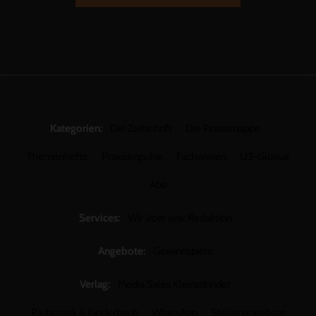
Kategorien:
Die Zeitschrift
Die Praxismappe
Themenhefte
Praxisimpulse
Fachwissen
U3-Glossar
Abo
Services:
Wir über uns: Redaktion
Angebote:
Gewinnspiele
Verlag:
Media Sales Kleinstkinder
Pädagogik & Kinderbuch
WhatsApp
Stellenangebote