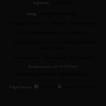
Angebote:
Gewinnspiele
Verlag:
Media Sales Kleinstkinder
Pädagogik & Kinderbuch
WhatsApp
Stellenangebote
Aus- & Fortbildungsangebote & Veranstaltungen
kindergarten heute Fachmagazin, Leitungsheft & Wenn
Eltern Rat suchen
Entdeckungskiste
Unser Ganztag
kizz Elternwelt
Kundenservice
+49 761 2717200
kundenservice@herder.de
Abo online kündigen
Folgen Sie uns:
Facebook
Instagram
YouTube