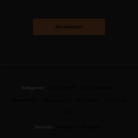
Abo bestellen
Kategorien:
Die Zeitschrift
Die Praxismappe
Themenhefte
Praxisimpulse
Fachwissen
U3-Glossar
Abo
Services:
Wir über uns: Redaktion