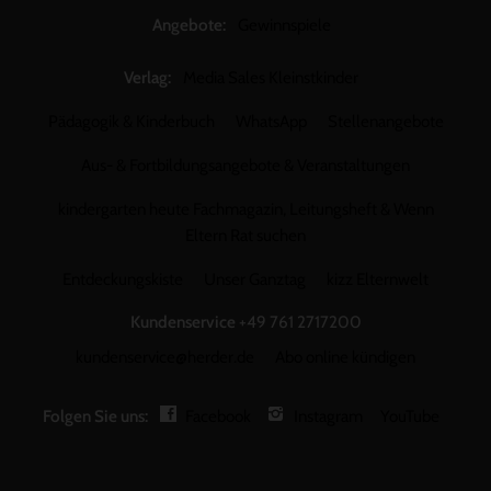
Angebote:
Gewinnspiele
Verlag:
Media Sales Kleinstkinder
Pädagogik & Kinderbuch
WhatsApp
Stellenangebote
Aus- & Fortbildungsangebote & Veranstaltungen
kindergarten heute Fachmagazin, Leitungsheft & Wenn
Eltern Rat suchen
Entdeckungskiste
Unser Ganztag
kizz Elternwelt
Kundenservice
+49 761 2717200
kundenservice@herder.de
Abo online kündigen
Folgen Sie uns:
Facebook
Instagram
YouTube