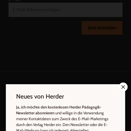
Jetzt anmelden
AGB und Widerrufsbelehrung
Datenschutz
Neues von Herder
Barrierefreiheit
Impressum
Ja, ich möchte den kostenlosen Herder Pädagogik-
Newsletter abonnieren
und willige in die Verwendung
Vertrag widerrufen
Abo online kündigen
meiner Kontaktdaten zum Zweck des E-Mail-Marketings
durch den Verlag Herder ein. Den Newsletter oder die E-
Mail-Werbung kann ich jederzeit abbestellen.