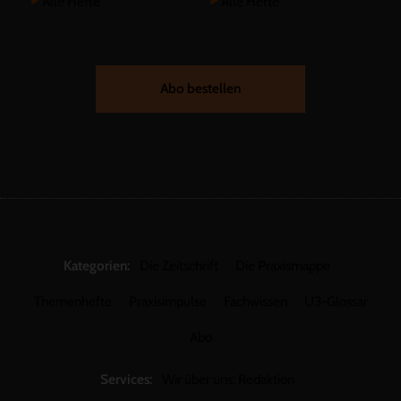
Alle Hefte
Alle Hefte
Abo bestellen
Kategorien:
Die Zeitschrift
Die Praxismappe
Themenhefte
Praxisimpulse
Fachwissen
U3-Glossar
Abo
Services:
Wir über uns: Redaktion