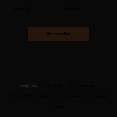
Alle Hefte
Alle Hefte
Abo bestellen
Kategorien:
Die Zeitschrift
Die Praxismappe
Themenhefte
Praxisimpulse
Fachwissen
U3-Glossar
Abo