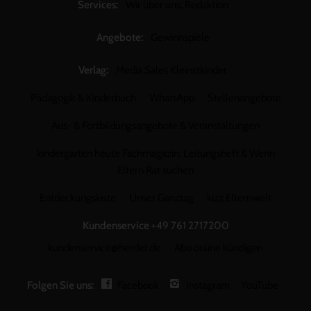
Services:
Wir über uns: Redaktion
Angebote:
Gewinnspiele
Verlag:
Media Sales Kleinstkinder
Pädagogik & Kinderbuch
WhatsApp
Stellenangebote
Aus- & Fortbildungsangebote & Veranstaltungen
kindergarten heute Fachmagazin, Leitungsheft & Wenn
Eltern Rat suchen
Entdeckungskiste
Unser Ganztag
kizz Elternwelt
Kundenservice
+49 761 2717200
kundenservice@herder.de
Abo online kündigen
Folgen Sie uns:
Facebook
Instagram
YouTube