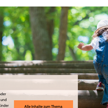
nder
a und
Kinder
Alle Inhalte zum Thema