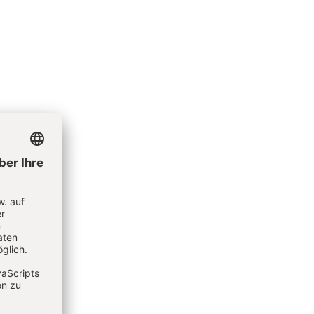
 der Aus-
. 20-21
er