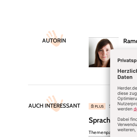
Überschrift
Artikel-
AUTORIN
Ramo
Infos
Dipl.-
und We
AUCH INTERESSANT
5/2026: Wenn 
PLUS
Sprache & Bew
Themenpaket: Verzöge