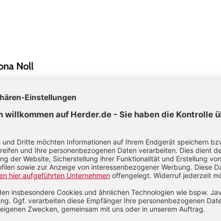
na Noll
Pädagogin mit dem Schwerpunkt Frühe Kindheit. Sie ist als Dozentin in
iterbildung von Erzieherinnen tätig und leitet Eltern-Kind-Gruppen.
Worte auf sich warten lassen: Verzögerungen erkennen & begleiten
S
egung
:
Im Kartonhaus ist es dunkel
Von Renate Zimm
rten Spracherwerb erkennen & begleiten