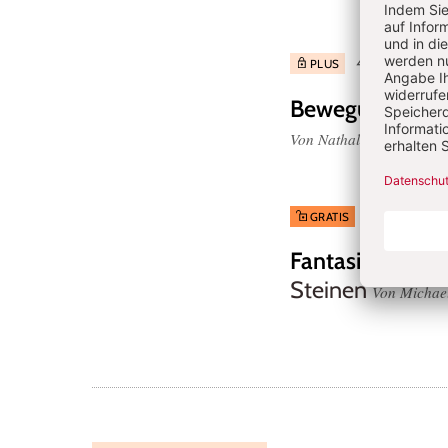
4/2026: Warum
PLUS
Bewegung & Si
Von Nathalie Rahm
3/2026: Frem
GRATIS
Fantasievolle 
Steinen
Von Michael