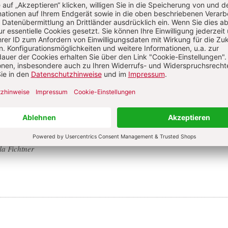
 Peers so wichtig sind: Frühe Begegnungen begleiten
S. 24-25
nnesfreude
:
Ein Pfad voller Schmetterlinge
deln & Introvertiertheit: Wenn Nähe Zeit braucht
S. 26-27
Outdoor-Aktionen
:
Von Wolkenelefanten & w
a Fichtner