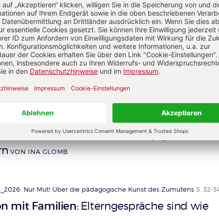
ziska Schubert-Suffrian
herin, Heilpädagogin, Diplom-Sozialpädagogin. Mitglied im Pr
indergarten heute.
_2026: Nur Mut! Über die pädagogische Kunst des Zumutens
S. 28-2
 unterstützen können
Kinder psychisch
:
rn
VON INA GLOMB
_2026: Nur Mut! Über die pädagogische Kunst des Zumutens
S. 32-3
 mit Familien
Elterngespräche sind wie
: