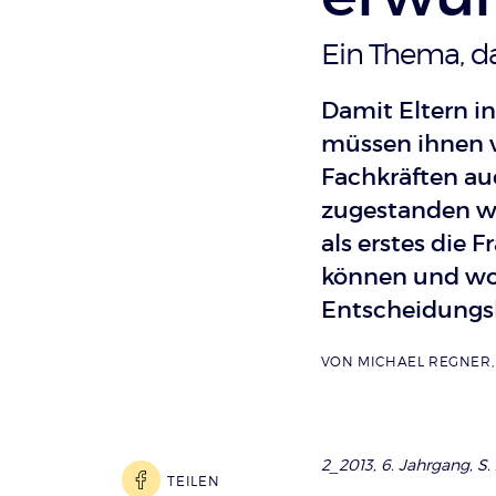
:
Ein Thema, d
Damit Eltern i
müssen ihnen 
Fachkräften au
zugestanden wer
als erstes die F
können und woll
Entscheidungsb
VON
MICHAEL REGNER
2_2013, 6. Jahrgang, S.
TEILEN