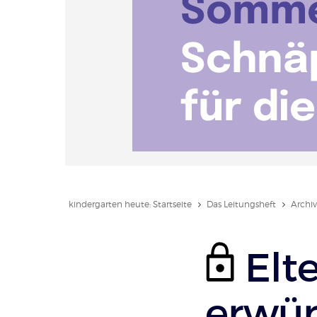
kindergarten heute: Startseite
Das Leitungsheft
Archiv
Elt
erwün