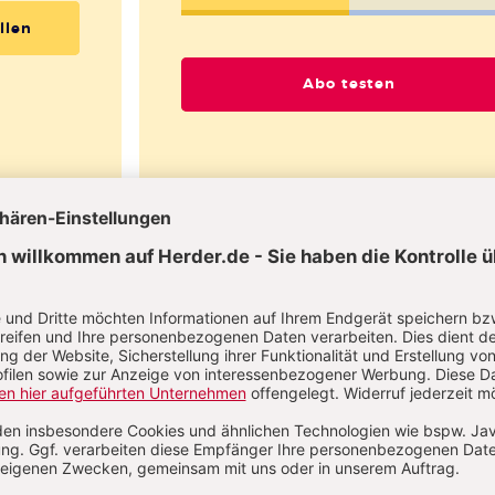
llen
Abo testen
Sie haben ein Abonnement?
Anmelden
ael Regner
eitung der Schulpädagogik beim Tausendfüßler Kinder- un
engarten e.V. Kaltenkirchen, ist freiberuflich in der Fort- und
rbildung, der Organisationsentwicklung und als Coach tätig.