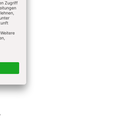
axisrat
9
4