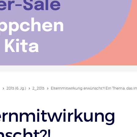
2013 (6. Jg.)
2_2013
Elternmitwirkung erwünscht?! Ein Thema, das i
ernmitwirkung
scht?!