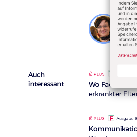
Fran
Erzie
von k
Auch
PLUS
Ausgabe 8
interessant
Wo Fachkräfte
erkrankter Elte
PLUS
Ausgabe 8
Kommunikation