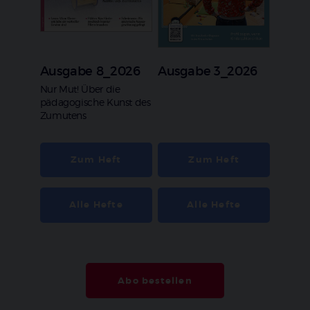
Ausgabe 8_2026
Ausgabe 3_2026
:
Nur Mut! Über die
pädagogische Kunst des
Zumutens
Zum Heft
Zum Heft
Alle Hefte
Alle Hefte
Abo bestellen