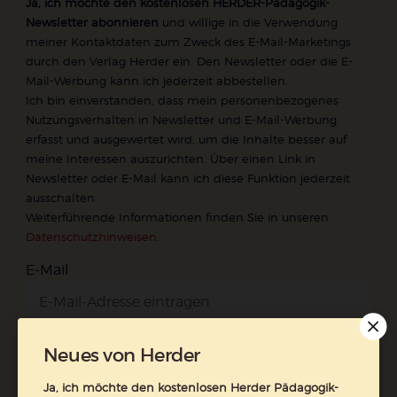
Ja, ich möchte den kostenlosen HERDER-Pädagogik-
Newsletter abonnieren
und willige in die Verwendung
meiner Kontaktdaten zum Zweck des E-Mail-Marketings
durch den Verlag Herder ein. Den Newsletter oder die E-
Mail-Werbung kann ich jederzeit abbestellen.
Ich bin einverstanden, dass mein personenbezogenes
Nutzungsverhalten in Newsletter und E-Mail-Werbung
erfasst und ausgewertet wird, um die Inhalte besser auf
meine Interessen auszurichten. Über einen Link in
Newsletter oder E-Mail kann ich diese Funktion jederzeit
ausschalten.
Weiterführende Informationen finden Sie in unseren
Datenschutzhinweisen
.
E-Mail
Neues von Herder
Jetzt anmelden
Ja, ich möchte den kostenlosen Herder Pädagogik-