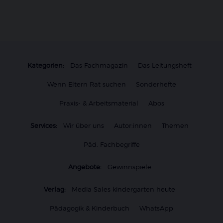
Kategorien:
Das Fachmagazin
Das Leitungsheft
Wenn Eltern Rat suchen
Sonderhefte
Praxis- & Arbeitsmaterial
Abos
Services:
Wir über uns
Autor:innen
Themen
Päd. Fachbegriffe
Angebote:
Gewinnspiele
Verlag:
Media Sales kindergarten heute
Pädagogik & Kinderbuch
WhatsApp