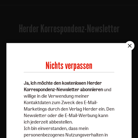
Herder Korrespondenz-Newsletter
Ja, ich möchte den kostenlosen Herder
Korrespondenz-Newsletter abonnieren
und willige in
die Verwendung meiner Kontaktdaten zum Zweck des E-
Nichts verpassen
Mail-Marketings durch den Verlag Herder ein. Den
Newsletter oder die E-Mail-Werbung kann ich jederzeit
Ja, ich möchte den kostenlosen Herder
abbestellen.
Korrespondenz-Newsletter abonnieren
und
Ich bin einverstanden, dass mein personenbezogenes
willige in die Verwendung meiner
Nutzungsverhalten in Newsletter und E-Mail-Werbung
Kontaktdaten zum Zweck des E-Mail-
erfasst und ausgewertet wird, um die Inhalte besser auf
Marketings durch den Verlag Herder ein. Den
meine Interessen auszurichten. Über einen Link in
Newsletter oder die E-Mail-Werbung kann
ich jederzeit abbestellen.
Newsletter oder E-Mail kann ich diese Funktion jederzeit
Ich bin einverstanden, dass mein
ausschalten.
personenbezogenes Nutzungsverhalten in
Weiterführende Informationen finden Sie in unseren