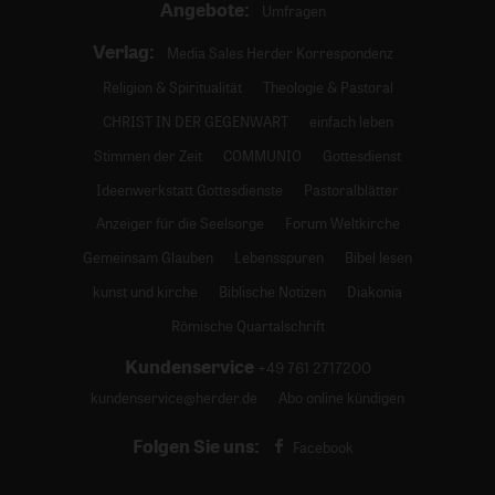
Angebote:
Umfragen
Verlag:
Media Sales Herder Korrespondenz
Religion & Spiritualität
Theologie & Pastoral
CHRIST IN DER GEGENWART
einfach leben
Stimmen der Zeit
COMMUNIO
Gottesdienst
Ideenwerkstatt Gottesdienste
Pastoralblätter
Anzeiger für die Seelsorge
Forum Weltkirche
Gemeinsam Glauben
Lebensspuren
Bibel lesen
kunst und kirche
Biblische Notizen
Diakonia
Römische Quartalschrift
Kundenservice
+49 761 2717200
kundenservice@herder.de
Abo online kündigen
Folgen Sie uns:
Facebook