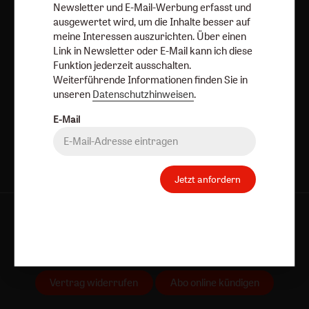
Newsletter und E-Mail-Werbung erfasst und
Datenschutzhinweisen
.
ausgewertet wird, um die Inhalte besser auf
meine Interessen auszurichten. Über einen
E-Mail
Link in Newsletter oder E-Mail kann ich diese
Funktion jederzeit ausschalten.
Weiterführende Informationen finden Sie in
unseren
Datenschutzhinweisen
.
Jetzt anmelden
E-Mail
Jetzt anfordern
AGB und Widerrufsbelehrung
Datenschutz
Barrierefreiheit
Impressum
Vertrag widerrufen
Abo online kündigen