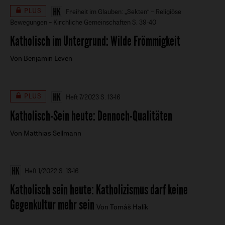
PLUS
Freiheit im Glauben: „Sekten“ – Religiöse
Bewegungen – Kirchliche Gemeinschaften
S. 39-40
Katholisch im Untergrund
:
Wilde Frömmigkeit
Von Benjamin Leven
PLUS
Heft 7/2023
S. 13-16
Katholisch-Sein heute
:
Dennoch-Qualitäten
Von Matthias Sellmann
Heft 1/2022
S. 13-16
Katholisch sein heute
:
Katholizismus darf keine
Gegenkultur mehr sein
Von Tomáš Halík