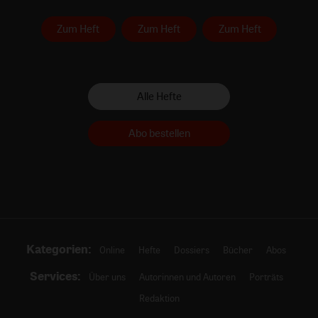
Zum Heft
Zum Heft
Zum Heft
Alle Hefte
Abo bestellen
Kategorien:
Online
Hefte
Dossiers
Bücher
Abos
Services:
Über uns
Autorinnen und Autoren
Porträts
Redaktion