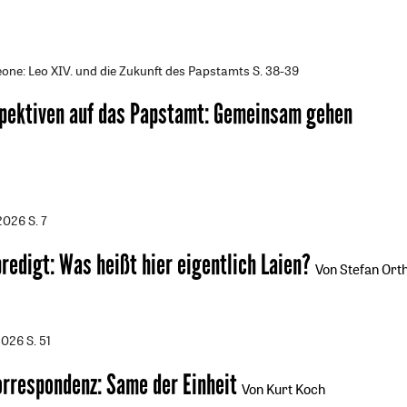
one: Leo XIV. und die Zukunft des Papstamts
S. 38-39
pektiven auf das Papstamt
:
Gemeinsam gehen
/2026
S. 7
predigt
:
Was heißt hier eigentlich Laien?
Von Stefan Ort
2026
S. 51
orrespondenz
:
Same der Einheit
Von Kurt Koch