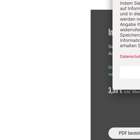
Im Einzelkau
Sie erhalten die
Artikel als PDF-D
Download sofor
verfügbar
3,90 €
inkl. Mw
PDF bestel