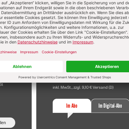
f
Im Abo
sen
Ihr Plus: Zugriff auch auf alle anderen
atei.
Artikel im Abo-Bereich
t
2 Hefte + 2 Hefte digital 0,00 €
120,40 € für 7 Ausgaben pro Halbjahr +
danach
Digitalzugang
St
inkl. MwSt., zzgl. 9,10 € Versand (D)
Im Abo
Im Digital-Abo
len