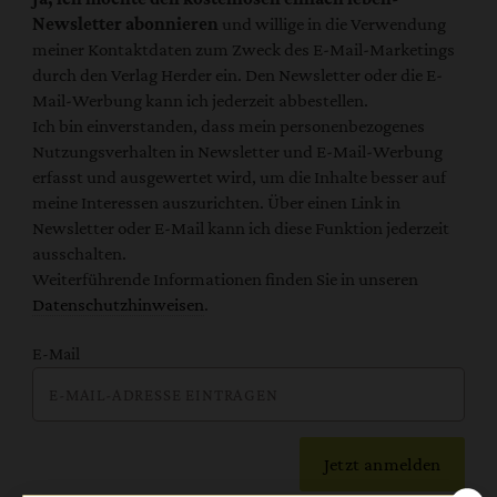
Newsletter abonnieren
und willige in die Verwendung
meiner Kontaktdaten zum Zweck des E-Mail-Marketings
durch den Verlag Herder ein. Den Newsletter oder die E-
Mail-Werbung kann ich jederzeit abbestellen.
Ich bin einverstanden, dass mein personenbezogenes
Nutzungsverhalten in Newsletter und E-Mail-Werbung
erfasst und ausgewertet wird, um die Inhalte besser auf
meine Interessen auszurichten. Über einen Link in
Newsletter oder E-Mail kann ich diese Funktion jederzeit
ausschalten.
Weiterführende Informationen finden Sie in unseren
Datenschutzhinweisen
.
E-Mail
Jetzt anmelden