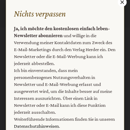
Nichts verpassen
Ja, ich möchte den kostenlosen einfach leben-
Newsletter abonnieren
und willige in die
AGB und Widerrufsbelehrung
Datenschutz
Verwendung meiner Kontaktdaten zum Zweck des
E-Mail-Marketings durch den Verlag Herder ein. Den
Barrierefreiheit
Impressum
Newsletter oder die E-Mail-Werbung kann ich
jederzeit abbestellen.
Ich bin einverstanden, dass mein
Vertrag widerrufen
Abo online kündigen
personenbezogenes Nutzungsverhalten in
Newsletter und E-Mail-Werbung erfasst und
ausgewertet wird, um die Inhalte besser auf meine
Interessen auszurichten. Über einen Link in
Newsletter oder E-Mail kann ich diese Funktion
jederzeit ausschalten.
Weiterführende Informationen finden Sie in unseren
Datenschutzhinweisen
.