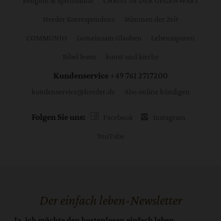
Religion & Spiritualität
CHRIST IN DER GEGENWART
Herder Korrespondenz
Stimmen der Zeit
COMMUNIO
Gemeinsam Glauben
Lebensspuren
Bibel lesen
kunst und kirche
Kundenservice
+49 761 2717200
kundenservice@herder.de
Abo online kündigen
Folgen Sie uns:
Facebook
Instagram
YouTube
Der einfach leben-Newsletter
Ja, ich möchte den kostenlosen einfach leben-