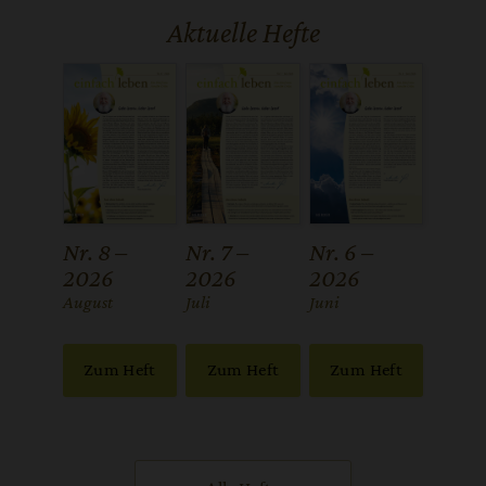
Aktuelle Hefte
Nr. 8 –
Nr. 7 –
Nr. 6 –
2026
2026
2026
:
August
:
Juli
:
Juni
Zum Heft
Zum Heft
Zum Heft