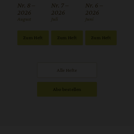
Nr. 8 –
Nr. 7 –
Nr. 6 –
2026
2026
2026
:
August
:
Juli
:
Juni
Zum Heft
Zum Heft
Zum Heft
Alle Hefte
Abo bestellen