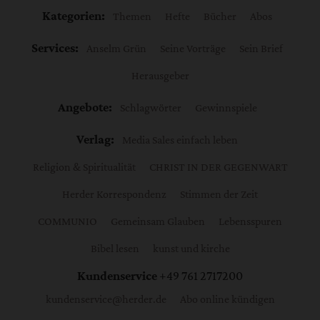
Kategorien:
Themen
Hefte
Bücher
Abos
Services:
Anselm Grün
Seine Vorträge
Sein Brief
Herausgeber
Angebote:
Schlagwörter
Gewinnspiele
Verlag:
Media Sales einfach leben
Religion & Spiritualität
CHRIST IN DER GEGENWART
Herder Korrespondenz
Stimmen der Zeit
COMMUNIO
Gemeinsam Glauben
Lebensspuren
Bibel lesen
kunst und kirche
Kundenservice
+49 761 2717200
kundenservice@herder.de
Abo online kündigen