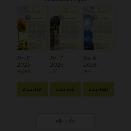
Nr. 8 –
Nr. 7 –
Nr. 6 –
2026
2026
2026
:
August
:
Juli
:
Juni
Zum Heft
Zum Heft
Zum Heft
Alle Hefte