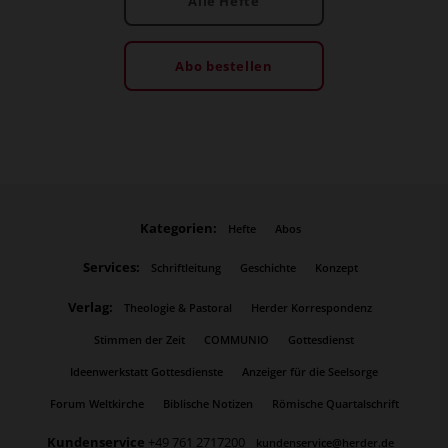
Alle Hefte
Abo bestellen
Kategorien:
Hefte
Abos
Services:
Schriftleitung
Geschichte
Konzept
Verlag:
Theologie & Pastoral
Herder Korrespondenz
Stimmen der Zeit
COMMUNIO
Gottesdienst
Ideenwerkstatt Gottesdienste
Anzeiger für die Seelsorge
Forum Weltkirche
Biblische Notizen
Römische Quartalschrift
Kundenservice
+49 761 2717200
kundenservice@herder.de