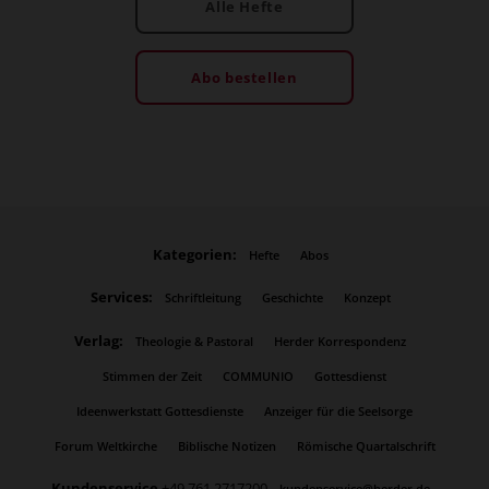
Alle Hefte
Abo bestellen
Kategorien:
Hefte
Abos
Services:
Schriftleitung
Geschichte
Konzept
Verlag:
Theologie & Pastoral
Herder Korrespondenz
Stimmen der Zeit
COMMUNIO
Gottesdienst
Ideenwerkstatt Gottesdienste
Anzeiger für die Seelsorge
Forum Weltkirche
Biblische Notizen
Römische Quartalschrift
Kundenservice
+49 761 2717200
kundenservice@herder.de