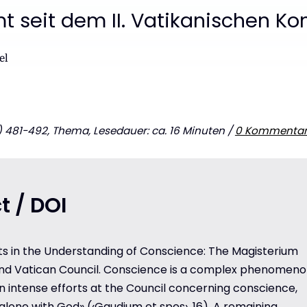
 seit dem II. Vatikanischen Kon
el
481-492, Thema, Lesedauer: ca. 16 Minuten /
0 Kommenta
t / DOI
s in the Understanding of Conscience: The Magisterium
nd Vatican Council. Conscience is a complex phenomeno
 intense efforts at the Council concerning conscience,
alone with God» (‹Gaudium et spes›, 16). A remaining