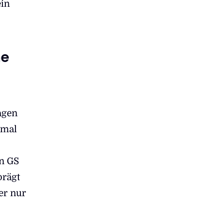
ein
he
agen
nmal
n GS
prägt
er nur