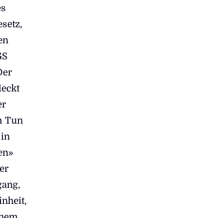
es
setz,
en
GS
Der
deckt
er
m Tun
 in
en»
er
gang,
nheit,
inem