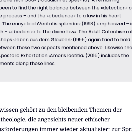
been to find the right balance between the «detection» o
e process – and the «obedience» to a law in his heart
 The encyclical ‹Veritatis splendor› (1993) emphasized – i
uth – «obedience to the divine law». The Adult Catechism o
hops ‹Leben aus dem Glauben› (1995) again tried to hold
etween these two aspects mentioned above. Likewise th
ostolic Exhortation ‹Amoris laetitia› (2016) includes the
ments along these lines.
wissen gehört zu den bleibenden Themen der
theologie, die angesichts neuer ethischer
sforderungen immer wieder aktualisiert zur Sp