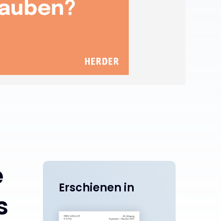
e
Erschienen in
s