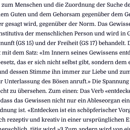
s zum Menschen und die Zuordnung der Suche d
em Guten und dem Gehorsam gegenüber dem Ge
ter gesagt wird, gegenüber der Norm. Das Gewiss
nstitutiva der menschlichen Person und wird in 
unft (GS 15) und der Freiheit (GS 17) behandelt. 
t mit dem Satz: «Im Innern seines Gewissens ent
setz, das er sich nicht selbst gibt, sondern dem 
nd dessen Stimme ihn immer zur Liebe und zu
r Unterlassung des Bösen anruft.» Die Spannung
nicht zu übersehen. Zum einen: Das Verb «entdeck
, dass das Gewissen nicht nur ein Ableseorgan ein
nung ist. «Entdecken ist ein schöpferischer Vor
h rezeptiv und kreativ in einer ursprünglichen Ei
menschlich, tätig wird.»3 Zum andern wird von e