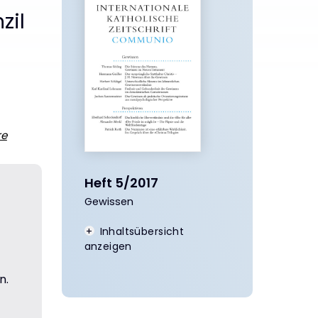
zil
re
Heft 5/2017
Gewissen
:
Inhaltsübersicht
anzeigen
n.