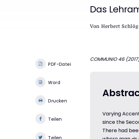
:
Das Lehramt
Von
Herbert Schlög
COMMUNIO 46 (2017) 
PDF-Datei
Word
Abstrac
Drucken
Varying Accent
Teilen
since the Seco
There had been
Teilen
where man «is 