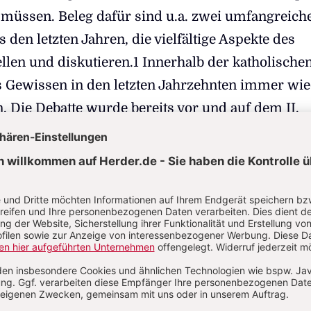
müssen. Beleg dafür sind u.a. zwei umfangreich
en letzten Jahren, die vielfältige Aspekte des
llen und diskutieren.1 Innerhalb der katholische
s Gewissen in den letzten Jahrzehnten immer wi
 Die Debatte wurde bereits vor und auf dem II.
nzil geführt und war seitdem immer wieder Anst
Auseinandersetzungen. Dabei sorgten
che Stellungnahmen meist zusätzlich für
 In der Debatte um das Gewissen spiegelt sich zu
ständnis von Moraltheologie wider. Ein Aspekt dab
iche Beurteilung der gegenwärtigen Gesellschaft 
 wird sie eher optimistisch, manchmal eher
ngeschätzt. Im Folgenden soll in einem ersten Pun