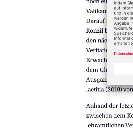
noch einmal ein 
Vatikanischen Ko
Darauf aufmerksa
Konzil bis in die
den nächsten Teil
Veritatis splendo
Erwachsenenkate
dem Glauben (1995
Ausgangspunkt d
laetitia (2016) v
Anhand der letzt
zwischen dem Konz
lehramtlichen V