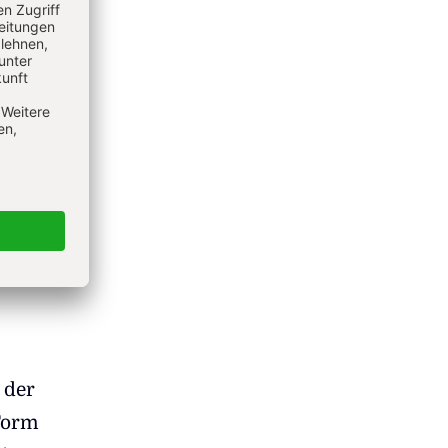
.
rden.
uf das
o für
I.
n aus
s
 der
Form