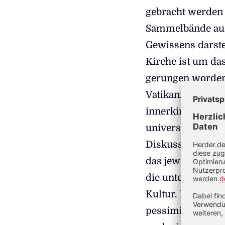
gebracht werden 
Sammelbände aus d
Gewissens darste
Kirche ist um da
gerungen worden.
Vatikanischen Ko
innerkirchliche 
universalkirchli
Diskussionsstoff.
das jeweilige Ver
die unterschiedl
Kultur. Manchmal
pessimistisch ei