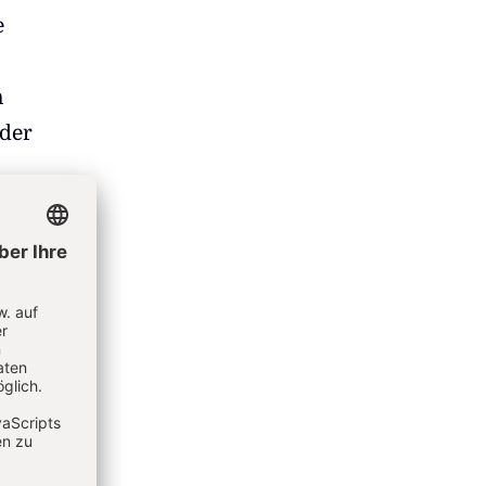
e
n
eder
oß für
gleich
ei ist
und
kt