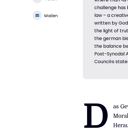
challenge has 
law – a creativ
Mailen
written by God.
the light of tr
the german bis
the balance b
Post-Synodal Ap
Council›s state
D
as Ge
Moral
Herau