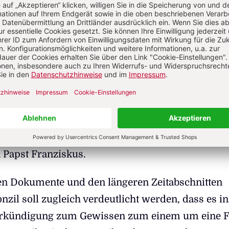
Rückblick auf die entscheidenden Aussagen des II
nzils vor allem in Gaudium et spes geworfen we
m zu machen scheint deshalb notwendig, weil a
 Gegenwart hinein rekurriert wird. Dies gilt ebens
, der sich um die Enzyklika Papst Johannes Paul I
r (1993) dreht, aber auch den Katholischen
chismus der Deutschen Bischofskonferenz Lebe
) in den Blick nimmt. Der dritte Abschnitt hat al
as Nachsynodale Apostolische Schreiben Amoris
on Papst Franziskus.
en Dokumente und den längeren Zeitabschnitten
il soll zugleich verdeutlicht werden, dass es in
erkündigung zum Gewissen zum einem um eine 