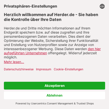
Eheverständnis
Wie verhält sich dieses Bild der Ehe zu derjenigen
Lebensform, die in unserer Gesellschaft heute mit
dem gleichen Wort bezeichnet wird? Zweifellos
sind diese beiden Größen nicht deckungsgleich,
doch gibt es noch immer erhebliche
Übereinstimmungen. Der weiteste Abstand besteht
im Blick auf die Öffnung der Ehe zum Kind.
Während diese nach kirchlichem Verständnis zu
den Wesenseigenschaften der Ehe gehört, so dass
eine solche durch den dauerhaften willentlichen
Ausschluss von Kindern überhaupt nicht zustande
kommt, bleibt die Entscheidung für oder gegen
Kinder im gesellschaftlichen Bewusstsein dem