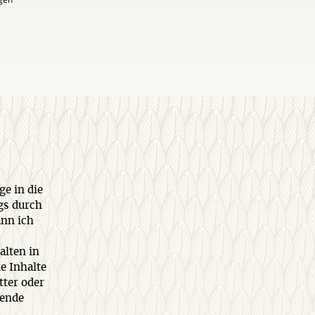
ge in die
gs durch
ann ich
alten in
e Inhalte
tter oder
rende