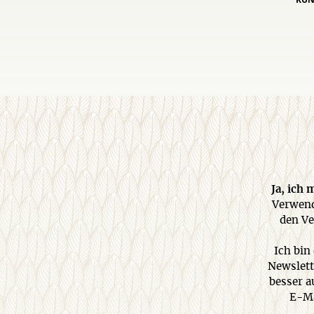
Ja, ich
Verwend
den Ve
Ich bin
Newslett
besser a
E-Ma