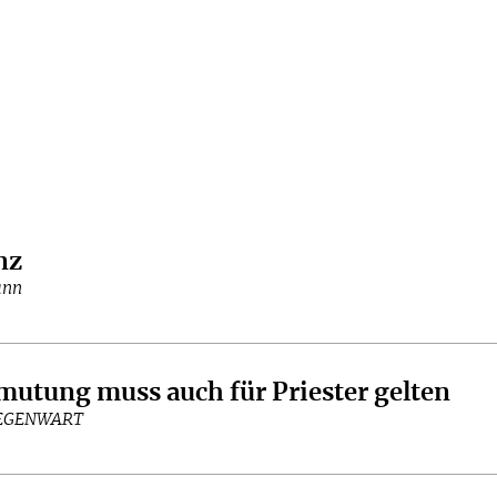
nz
ann
utung muss auch für Priester gelten
GEGENWART