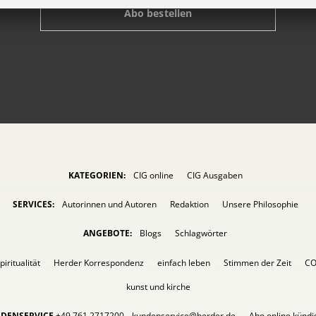
Abo bestellen
KATEGORIEN:
CIG online
CIG Ausgaben
SERVICES:
Autorinnen und Autoren
Redaktion
Unsere Philosophie
ANGEBOTE:
Blogs
Schlagwörter
piritualität
Herder Korrespondenz
einfach leben
Stimmen der Zeit
C
kunst und kirche
DENSERVICE
+49 761 2717200
kundenservice@herder.de
Abo online künd