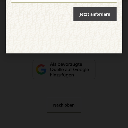
AGB und Widerrufsbelehrung
Datenschutz
Barrierefreiheit
Jetzt anfordern
Impressum
Vertrag widerrufen
Abo online kündigen
Nach oben