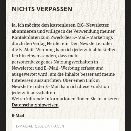
personenbezogenes Nutzungsverhalten in
NICHTS VERPASSEN
Newsletter und E-Mail-Werbung erfasst und
ausgewertet wird, um die Inhalte besser auf meine
Interessen auszurichten. Über einen Link in
Ja, ich möchte den kostenlosen CiG-Newsletter
Newsletter oder E-Mail kann ich diese Funktion
abonnieren
und willige in die Verwendung meiner
jederzeit ausschalten. Weiterführende
Kontaktdaten zum Zweck des E-Mail-Marketings
Informationen finden Sie in unseren
durch den Verlag Herder ein. Den Newsletter oder
Datenschutzhinweisen
.
die E-Mail-Werbung kann ich jederzeit abbestellen.
Ich bin einverstanden, dass mein
personenbezogenes Nutzungsverhalten in
E-Mail
Newsletter und E-Mail-Werbung erfasst und
ausgewertet wird, um die Inhalte besser auf meine
Interessen auszurichten. Über einen Link in
Newsletter oder E-Mail kann ich diese Funktion
jederzeit ausschalten.
Jetzt anmelden
Weiterführende Informationen finden Sie in unseren
Datenschutzhinweisen
.
E-Mail