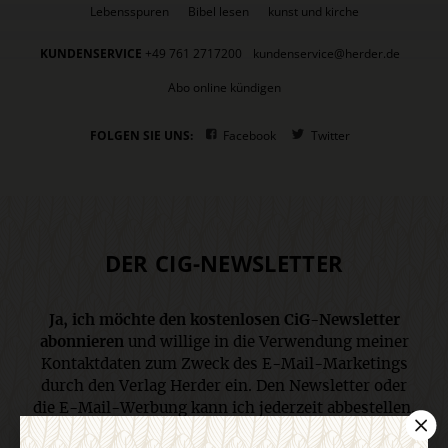
Lebensspuren
Bibel lesen
kunst und kirche
KUNDENSERVICE
+49 761 2717200
kundenservice@herder.de
Abo online kündigen
FOLGEN SIE UNS:
Facebook
Twitter
DER CIG-NEWSLETTER
Ja, ich möchte den kostenlosen CiG-Newsletter
abonnieren
und willige in die Verwendung meiner
Kontaktdaten zum Zweck des E-Mail-Marketings
durch den Verlag Herder ein. Den Newsletter oder
die E-Mail-Werbung kann ich jederzeit abbestellen.
Ich bin einverstanden, dass mein