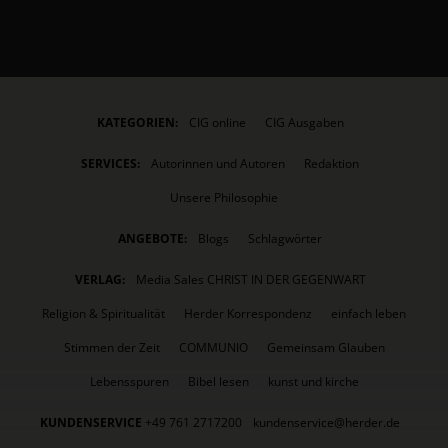
KATEGORIEN:
CIG online
CIG Ausgaben
SERVICES:
Autorinnen und Autoren
Redaktion
Unsere Philosophie
ANGEBOTE:
Blogs
Schlagwörter
VERLAG:
Media Sales CHRIST IN DER GEGENWART
Religion & Spiritualität
Herder Korrespondenz
einfach leben
Stimmen der Zeit
COMMUNIO
Gemeinsam Glauben
Lebensspuren
Bibel lesen
kunst und kirche
KUNDENSERVICE
+49 761 2717200
kundenservice@herder.de