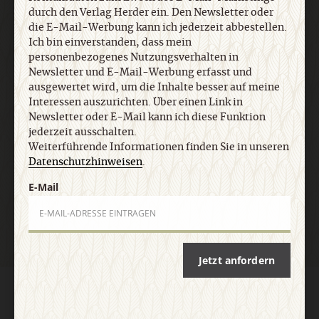
Newsletter oder E-Mail kann ich diese Funktion
durch den Verlag Herder ein. Den Newsletter oder
jederzeit ausschalten. Weiterführende
die E-Mail-Werbung kann ich jederzeit abbestellen.
Informationen finden Sie in unseren
Ich bin einverstanden, dass mein
Datenschutzhinweisen
.
personenbezogenes Nutzungsverhalten in
Newsletter und E-Mail-Werbung erfasst und
ausgewertet wird, um die Inhalte besser auf meine
Interessen auszurichten. Über einen Link in
E-Mail
Newsletter oder E-Mail kann ich diese Funktion
jederzeit ausschalten.
Weiterführende Informationen finden Sie in unseren
Datenschutzhinweisen
.
Jetzt anmelden
E-Mail
Jetzt anfordern
AGB und Widerrufsbelehrung
Datenschutz
Barrierefreiheit
Impressum