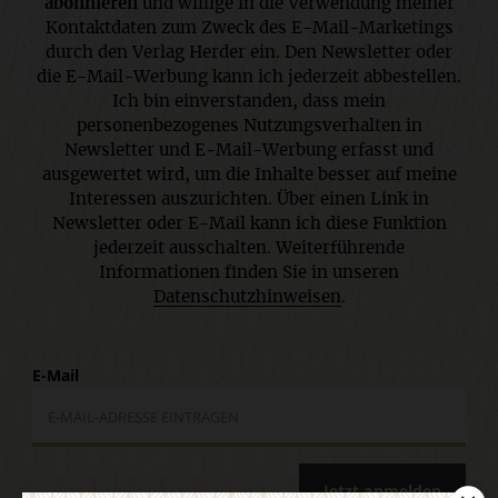
abonnieren
und willige in die Verwendung meiner
Kontaktdaten zum Zweck des E-Mail-Marketings
durch den Verlag Herder ein. Den Newsletter oder
die E-Mail-Werbung kann ich jederzeit abbestellen.
Ich bin einverstanden, dass mein
personenbezogenes Nutzungsverhalten in
Newsletter und E-Mail-Werbung erfasst und
ausgewertet wird, um die Inhalte besser auf meine
Interessen auszurichten. Über einen Link in
Newsletter oder E-Mail kann ich diese Funktion
jederzeit ausschalten. Weiterführende
Informationen finden Sie in unseren
Datenschutzhinweisen
.
E-Mail
Jetzt anmelden