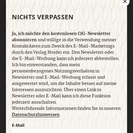
NICHTS VERPASSEN
Ja, ich möchte den kostenlosen CiG-Newsletter
abonnieren
und willige in die Verwendung meiner
AGB und Widerrufsbelehrung
Datenschutz
Barrierefreiheit
Kontaktdaten zum Zweck des E-Mail-Marketings
Impressum
durch den Verlag Herder ein. Den Newsletter oder
die E-Mail-Werbung kann ich jederzeit abbestellen.
Ich bin einverstanden, dass mein
Vertrag widerrufen
Abo online kündigen
personenbezogenes Nutzungsverhalten in
Newsletter und E-Mail-Werbung erfasst und
ausgewertet wird, um die Inhalte besser auf meine
Interessen auszurichten. Über einen Link in
Newsletter oder E-Mail kann ich diese Funktion
jederzeit ausschalten.
Weiterführende Informationen finden Sie in unseren
Datenschutzhinweisen
.
E-Mail