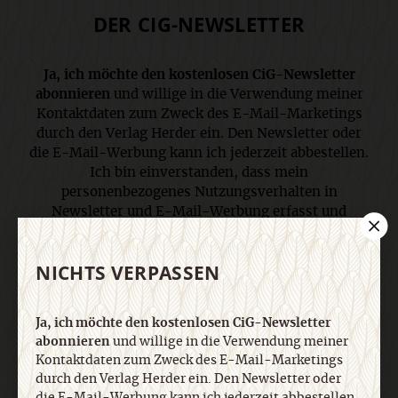
DER CIG-NEWSLETTER
Ja, ich möchte den kostenlosen CiG-Newsletter
abonnieren
und willige in die Verwendung meiner
Kontaktdaten zum Zweck des E-Mail-Marketings
durch den Verlag Herder ein. Den Newsletter oder
die E-Mail-Werbung kann ich jederzeit abbestellen.
Ich bin einverstanden, dass mein
personenbezogenes Nutzungsverhalten in
Newsletter und E-Mail-Werbung erfasst und
ausgewertet wird, um die Inhalte besser auf meine
Interessen auszurichten. Über einen Link in
NICHTS VERPASSEN
Newsletter oder E-Mail kann ich diese Funktion
jederzeit ausschalten. Weiterführende
Informationen finden Sie in unseren
Ja, ich möchte den kostenlosen CiG-Newsletter
Datenschutzhinweisen
.
abonnieren
und willige in die Verwendung meiner
Kontaktdaten zum Zweck des E-Mail-Marketings
durch den Verlag Herder ein. Den Newsletter oder
E-Mail
die E-Mail-Werbung kann ich jederzeit abbestellen.