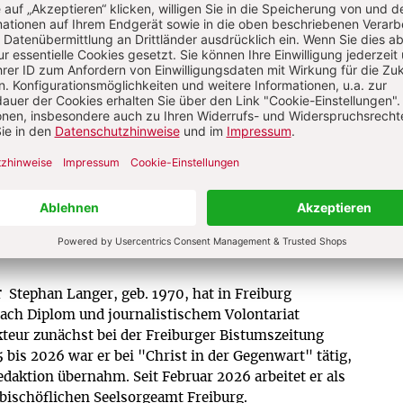
religiöser Entwicklungen sowie Anregung
für ein modernes christliches Leben.
Zum Kennenlernen: 4 Wochen gratis
Jetzt gratis testen
r
Stephan Langer, geb. 1970, hat in Freiburg
Nach Diplom und journalistischem Volontariat
akteur zunächst bei der Freiburger Bistumszeitung
 bis 2026 war er bei "Christ in der Gegenwart" tätig,
edaktion übernahm. Seit Februar 2026 arbeitet er als
zbischöflichen Seelsorgeamt Freiburg.