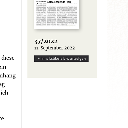
37/2022
11. September 2022
:
r diese
Inhaltsübersicht anzeigen
ein
enhang
ag
eich
te