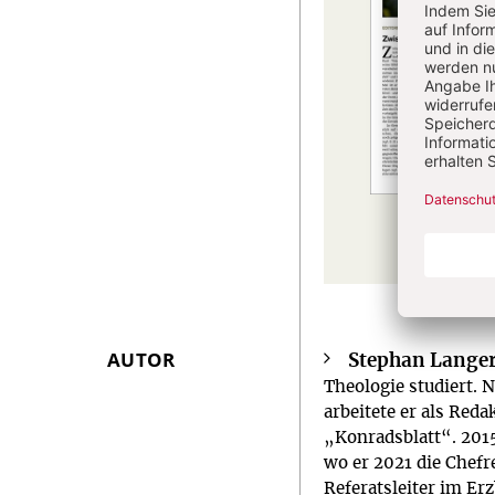
AUTOR
Stephan Lange
Überschrift
Theologie studiert. 
Artikel-
arbeitete er als Red
Infos
„Konradsblatt“. 2015
wo er 2021 die Chefr
Referatsleiter im Er