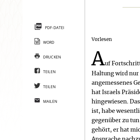
PDF-DATEI
Vorlesen
WORD
A
DRUCKEN
uf Fortschrit
TEILEN
Haltung wird nur 
angemessenes Ge
TEILEN
hat Israels Präsi
MAILEN
hingewiesen. Dass
ist, habe wesentl
gegenüber zu tun,
gehört, er hat mi
Ansprache nachzu