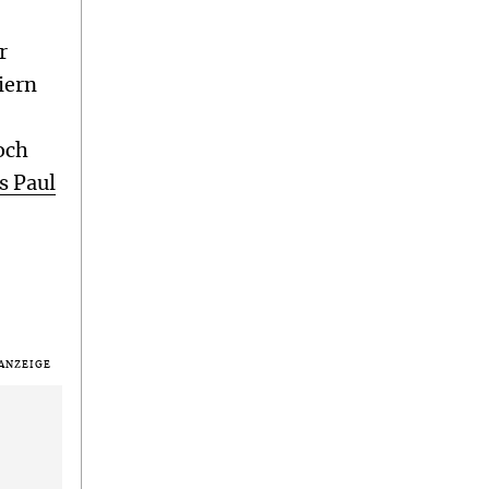
r
iern
r
och
s Paul