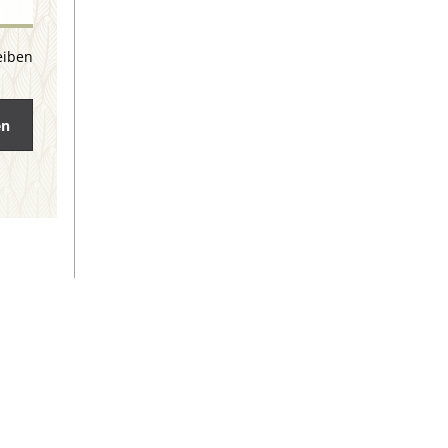
eiben
en