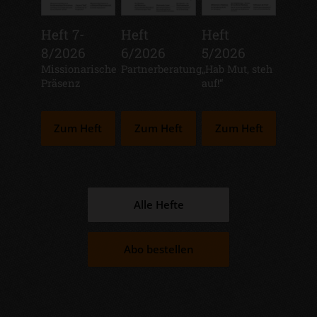
Heft 7-
Heft
Heft
8/2026
6/2026
5/2026
:
Missionarische
:
Partnerberatung
:
„Hab Mut, steh
Präsenz
auf!“
Zum Heft
Zum Heft
Zum Heft
Alle Hefte
Abo bestellen