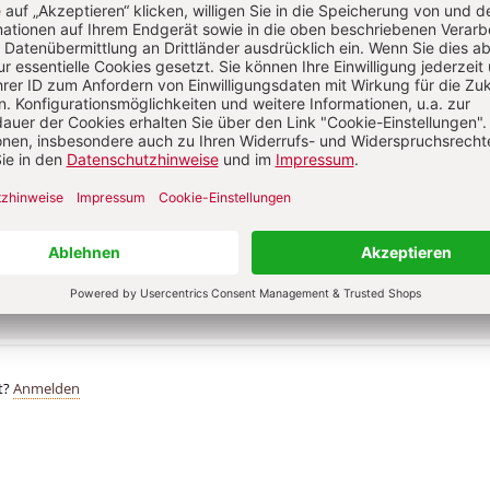
Im Abo
Im Digital-Abo
Abo testen
t?
Anmelden