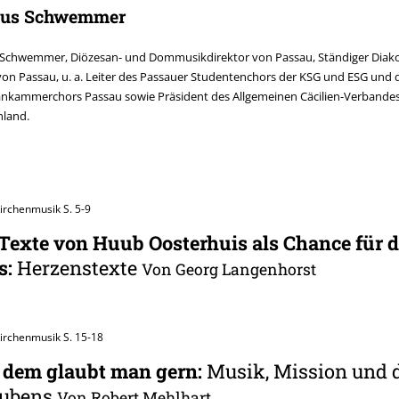
ius Schwemmer
 Schwemmer, Diözesan- und Dommusikdirektor von Passau, Ständiger Diako
von Passau, u. a. Leiter des Passauer Studentenchors der KSG und ESG und 
nkammerchors Passau sowie Präsident des Allgemeinen Cäcilien-Verbandes
hland.
Kirchenmusik
S. 5-9
Texte von Huub Oosterhuis als Chance für d
s
:
Herzenstexte
Von Georg Langenhorst
Kirchenmusik
S. 15-18
, dem glaubt man gern
:
Musik, Mission und 
aubens
Von Robert Mehlhart