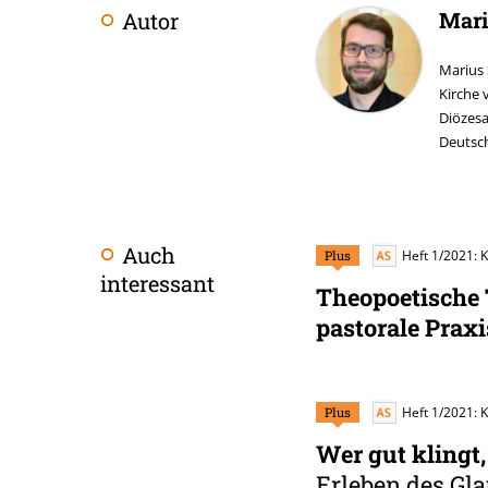
Mar
Autor
Überschrift
Artikel-
Marius
Kirche 
Infos
Diözesa
Deutsc
Auch
Plus
Heft 1/2021: 
interessant
Theopoetische 
pastorale Praxi
Plus
Heft 1/2021: 
Wer gut klingt
Erleben des Gl