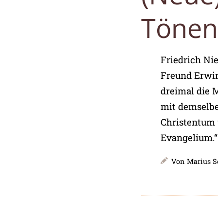
Tönen
Friedrich Nie
Freund Erwin
dreimal die 
mit demselb
Christentum v
Evangelium.“
Von
Marius 