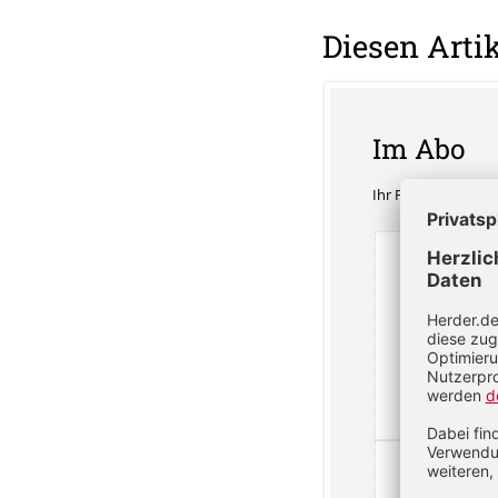
Diesen Artik
Im Abo
Ihr Plus: Zugriff a
3 Hefte
84,
danach
inkl. MwSt.,