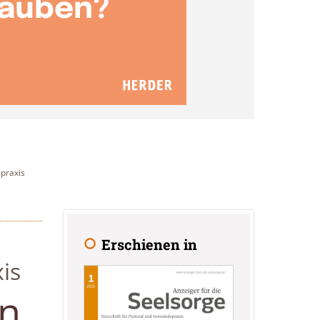
spraxis
Erschienen in
is
in