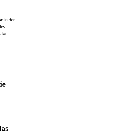
n in der
des
 für
ie
das