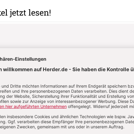
el jetzt lesen!
uch auf alle anderen Artikel im Abo-Bereich
 + 3 Hefte digital 0,00 €
70 € für 11 Ausgaben pro Jahr + Digitalzugang
 zzgl. 13,75 € Versand (D)