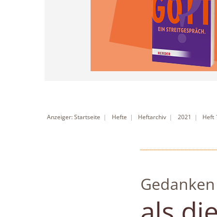
Anzeiger: Startseite
Hefte
Heftarchiv
2021
Heft
Gedanken
:
als di