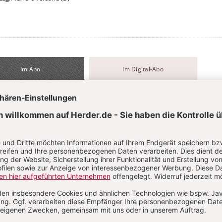
Im Abo
Im Digital-Abo
Abo testen