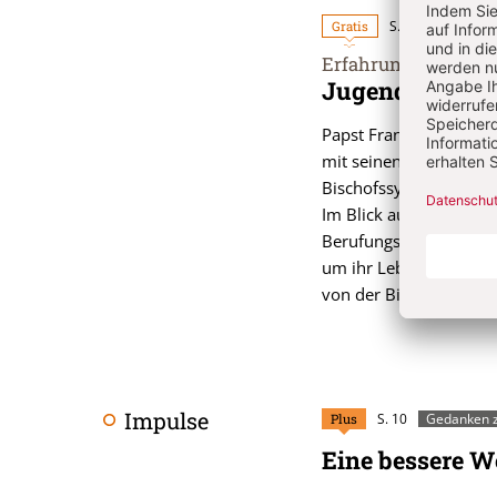
Gratis
S. 19-21
Erfahrungen und Er
:
Jugend – Kirch
Papst Franziskus macht 
mit seinen bischöflich
Bischofssynode eine Be
Im Blick auf die Syno
Berufungsunterscheidun
um ihr Lebensgefühl, 
von der Bischofssynod
Impulse
Plus
S. 10
Gedanken z
Eine bessere W