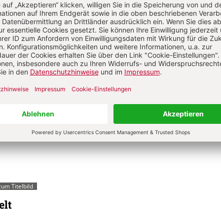
wartungen im Blick auf die „Jugendsynode“
e – Dialog
also tatsächlich ernst. Zum dritten Mal sucht er den Dialog – nic
en Mitbrüdern, sondern er schaltet den Beratungen auf der
fragung vor, an der sich alle (jugendlichen) Gläubigen beteiligen
de zum Thema „Die Jugendlichen, der Glaube und die
g“ ist es mehr als sinnvoll, Jugendlichen selbst Gehör zu verscha
ihre Anliegen und ihre Nöte wahrzunehmen. Was ist davon zu hal
e zu erwarten?
Von Patrik C. Höring
um Titelbild
elt