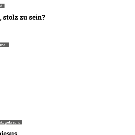
nd
, stolz zu sein?
 mal
nkt gebracht
jesus