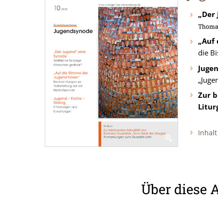
„Der 
Thoma
„Auf 
die B
Jugen
„Juge
Zur b
Litur
Inhalt
Über diese 