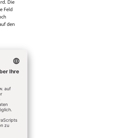
rd. Die
e Feld
och
auf den
der
ie
t
gesundes
und