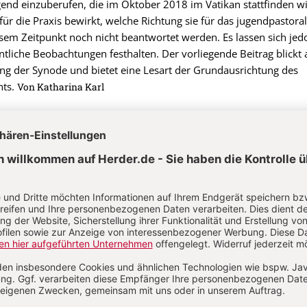
end einzuberufen, die im Oktober 2018 im Vatikan stattfinden wi
für die Praxis bewirkt, welche Richtung sie für das jugendpastoral
esem Zeitpunkt noch nicht beantwortet werden. Es lassen sich jed
tliche Beobachtungen festhalten. Der vorliegende Beitrag blickt 
ng der Synode und bietet eine Lesart der Grundausrichtung des
nts.
Von Katharina Karl
stwerterfahrung und Engagement
im spanischen Barcelona vier Tage lang ein Symposium des Rats 
onferenzen (CCEE), mit ca. 30 Bischöfen, 230 Fachleuten aus der
Jugendlichen selbst. Es war ein erstes Vorbereitungstreffen für d
18, die der Jugend gewidmet ist. Dort verband der CCEE-Präsiden
sco mit der zu umwerbenden Jugend auch die Hoffnung auf ein „
tentum“. Denn junge Menschen könnten „mit Liebe, Leidenschaft 
den Mainstream schwimmen.
Von Ottmar Fuchs