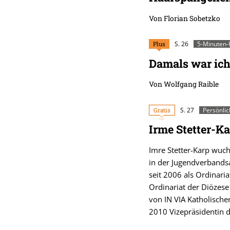
Von Florian Sobetzko
Plus
S. 26
5-Minuten-
Damals war ich
Von Wolfgang Raible
Gratis
S. 27
Persönlic
Irme Stetter-K
Imre Stetter-Karp wuch
in der Jugendverbandsa
seit 2006 als Ordinaria
Ordinariat der Diözese 
von IN VIA Katholische
2010 Vizepräsidentin 