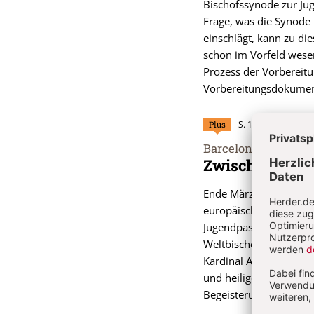
Bischofssynode zur Jug
Frage, was die Synode 
einschlägt, kann zu di
schon im Vorfeld wesen
Prozess der Vorbereitu
Vorbereitungsdokume
Plus
S. 15-18
Barcelona legt vor
:
Zwischen Selb
Ende März 2017 tagte 
europäischen Bischofsk
Jugendpastoral und mit 
Weltbischofssynode 20
Kardinal Angelo Bagna
und heiliges Dissiden
Begeisterung“ gegen 