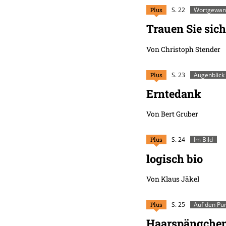
Plus
S. 22
Wortgewa
Trauen Sie sich
Von Christoph Stender
Plus
S. 23
Augenblick
Erntedank
Von Bert Gruber
Plus
S. 24
Im Bild
logisch bio
Von Klaus Jäkel
Plus
S. 25
Auf den Pu
Haarspängchen