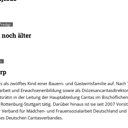
Predigt
 noch älter
h
arp
s als zwölftes Kind einer Bauern- und Gastwirtsfamilie auf. Nach T
rbeit und Erwachsenenbildung sowie als Diözesancaritasdirektori
tsrätin in der Leitung der Hauptabteilung Caritas im Bischöflichen
Rottenburg-Stuttgart tätig. Darüber hinaus ist sie seit 2007 Vorsi
r Verband für Mädchen- und Frauensozialarbeit Deutschland und 
des Deutschen Caritasverbandes.