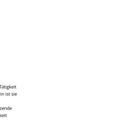
ätigkeit
n ist sie
tzende
seit