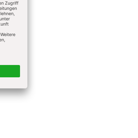
ht nur
 können.
ffen,
ten und