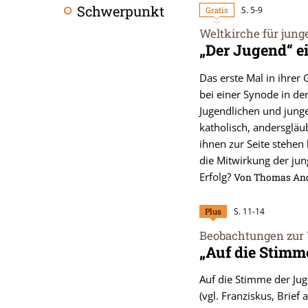
Schwerpunkt
Gratis
S. 5-9
Weltkirche für jung
:
„Der Jugend“ e
Das erste Mal in ihrer
bei einer Synode in de
Jugendlichen und jung
katholisch, andersgläub
ihnen zur Seite stehen
die Mitwirkung der ju
Erfolg?
Von Thomas An
Plus
S. 11-14
Beobachtungen zur V
:
„Auf die Stimm
Auf die Stimme der Juge
(vgl. Franziskus, Brief