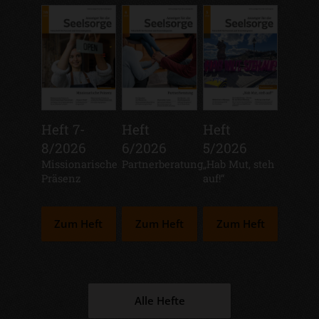
Heft 7-
Heft
Heft
8/2026
6/2026
5/2026
:
Missionarische
:
Partnerberatung
:
„Hab Mut, steh
Präsenz
auf!“
Zum Heft
Zum Heft
Zum Heft
Alle Hefte