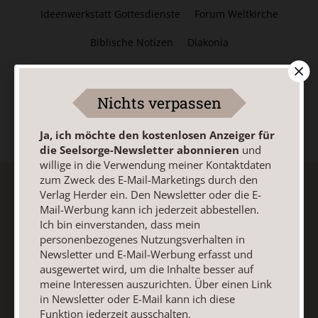
Ideenwerkstatt Gottesdienste
Forum Weltkirche
Biblische Notizen
Diakonia
Römische Quartalschrift
Kundenservice
+49 761 2717200
Nichts verpassen
kundenservice@herder.de
Abo online kündigen
Ja, ich möchte den kostenlosen Anzeiger für
die Seelsorge-Newsletter abonnieren
und
willige in die Verwendung meiner Kontaktdaten
zum Zweck des E-Mail-Marketings durch den
Verlag Herder ein. Den Newsletter oder die E-
Anzeiger für die Seelsorge-
Mail-Werbung kann ich jederzeit abbestellen.
Ich bin einverstanden, dass mein
Newsletter
personenbezogenes Nutzungsverhalten in
Newsletter und E-Mail-Werbung erfasst und
ausgewertet wird, um die Inhalte besser auf
Ja, ich möchte den kostenlosen Anzeiger für die
meine Interessen auszurichten. Über einen Link
Seelsorge-Newsletter abonnieren
und willige in die
in Newsletter oder E-Mail kann ich diese
Funktion jederzeit ausschalten.
Verwendung meiner Kontaktdaten zum Zweck des E-Mail-