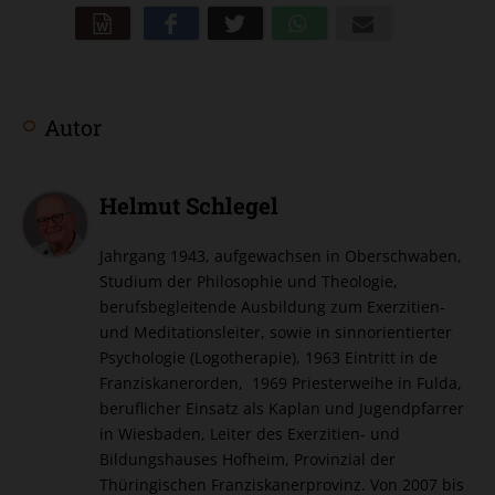
Word
Teilen
Teilen
Whatsapp
Mailen
Autor
Überschrift
Artikel-
Helmut Schlegel
Infos
Jahrgang 1943, aufgewachsen in Oberschwaben,
Studium der Philosophie und Theologie,
berufsbegleitende Ausbildung zum Exerzitien-
und Meditationsleiter, sowie in sinnorientierter
Psychologie (Logotherapie), 1963 Eintritt in de
Franziskanerorden, 1969 Priesterweihe in Fulda,
beruflicher Einsatz als Kaplan und Jugendpfarrer
in Wiesbaden, Leiter des Exerzitien- und
Bildungshauses Hofheim, Provinzial der
Thüringischen Franziskanerprovinz. Von 2007 bis