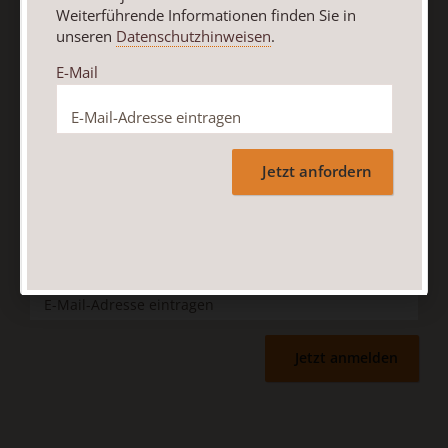
Weiterführende Informationen finden Sie in
Marketings durch den Verlag Herder ein. Den Newsletter
unseren
Datenschutzhinweisen
.
oder die E-Mail-Werbung kann ich jederzeit abbestellen.
Ich bin einverstanden, dass mein personenbezogenes
E-Mail
Nutzungsverhalten in Newsletter und E-Mail-Werbung
erfasst und ausgewertet wird, um die Inhalte besser auf
meine Interessen auszurichten. Über einen Link in
Newsletter oder E-Mail kann ich diese Funktion jederzeit
Jetzt anfordern
ausschalten.
Weiterführende Informationen finden Sie in unseren
Datenschutzhinweisen
.
E-Mail
Jetzt anmelden