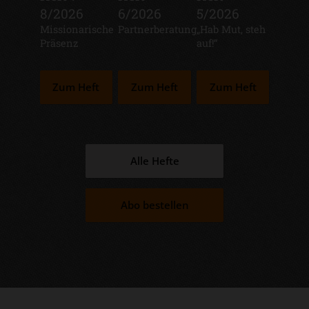
8/2026
6/2026
5/2026
:
Missionarische
:
Partnerberatung
:
„Hab Mut, steh
Präsenz
auf!“
Zum Heft
Zum Heft
Zum Heft
Alle Hefte
Abo bestellen