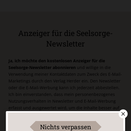
Anzeiger für die Seelsorge-
Newsletter
Ja, ich möchte den kostenlosen Anzeiger für die
Seelsorge-Newsletter abonnieren
und willige in die
Verwendung meiner Kontaktdaten zum Zweck des E-Mail-
Marketings durch den Verlag Herder ein. Den Newsletter
oder die E-Mail-Werbung kann ich jederzeit abbestellen.
Ich bin einverstanden, dass mein personenbezogenes
Nutzungsverhalten in Newsletter und E-Mail-Werbung
erfasst und ausgewertet wird, um die Inhalte besser auf
meine Interessen auszurichten. Über einen Link in
Newsletter oder E-Mail kann ich diese Funktion jederzeit
Nichts verpassen
ausschalten.