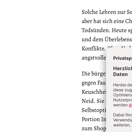
Solche Lehren zur Se
aber hat sich eine C
Todsünden. Heute sp
und dem Überlebenstr
Konflikte. Ohne Verl
angstvolles Kleben a
Die bürgerliche Gese
gegen Faulheit, Dem
Keuschheit gegen Un
Neid. Sie forderte 
Selbstoptimierung. 
Portion Internetsucht
zum Shoppen in Londo