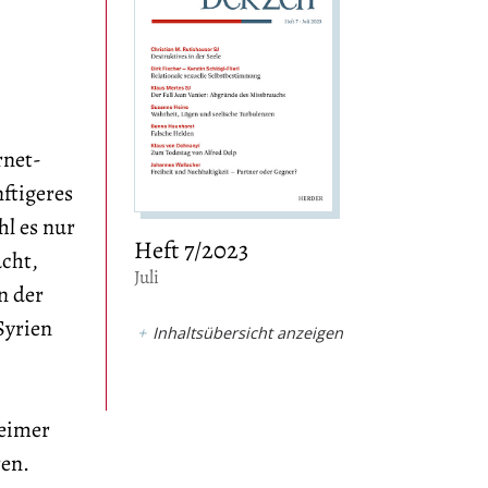
rnet-
ftigeres
hl es nur
Heft 7/2023
cht,
:
Juli
n der
Syrien
Inhaltsübersicht anzeigen
heimer
ren.