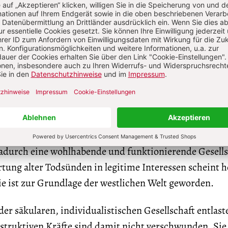
rmung zunimmt. Mehr noch: Die Ideologie des ungeb
 wertet die Triebe um. Sie fördert die alten Laster: 
und weckt Bedürfnisse, die der Markt stillen kann. Die
t Rekordumsätze. Noch einen Adventsverkauf und de
 Habgier anzustacheln. Auch überzogene Boni und Lö
 Faulen lassen ihr Geld an der Börse arbeiten. Kurz: Gi
werden nicht mehr als destruktiv gesehen, sondern in
d Wohlstand gestellt. Schon Giambattista Vico († 1744)
it, Gier und Ehrgeiz in nationaler Verteidigung, Ha
dadurch eine wohlhabende und funktionierende Gesells
tung alter Todsünden in legitime Interessen scheint h
Sie ist zur Grundlage der westlichen Welt geworden.
der säkularen, individualistischen Gesellschaft entlast
struktiven Kräfte sind damit nicht verschwunden. Sie 