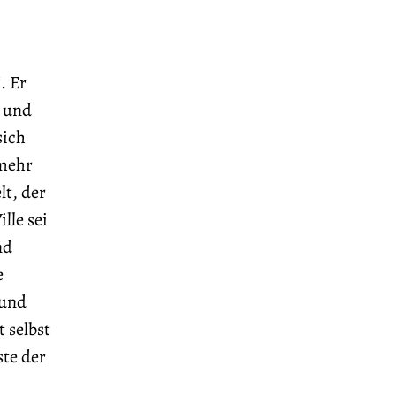
. Er
x und
sich
 mehr
t, der
lle sei
nd
e
 und
 selbst
ste der