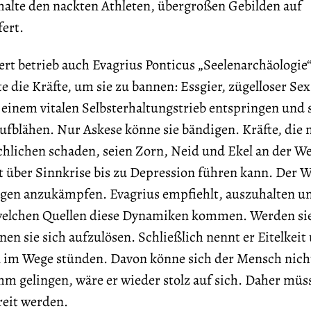
malte den nackten Athleten, übergroßen Gebilden auf
fert.
rt betrieb auch Evagrius Ponticus „Seelenarchäologie“
 die Kräfte, um sie zu bannen: Essgier, zügelloser Se
einem vitalen Selbsterhaltungstrieb entspringen und 
aufblähen. Nur Askese könne sie bändigen. Kräfte, die
ichen schaden, seien Zorn, Neid und Ekel an der Wel
t über Sinnkrise bis zu Depression führen kann. Der Wi
egen anzukämpfen. Evagrius empfiehlt, auszuhalten u
welchen Quellen diese Dynamiken kommen. Werden si
 sie sich aufzulösen. Schließlich nennt er Eitelkeit
n im Wege stünden. Davon könne sich der Mensch nicht
hm gelingen, wäre er wieder stolz auf sich. Daher müs
reit werden.