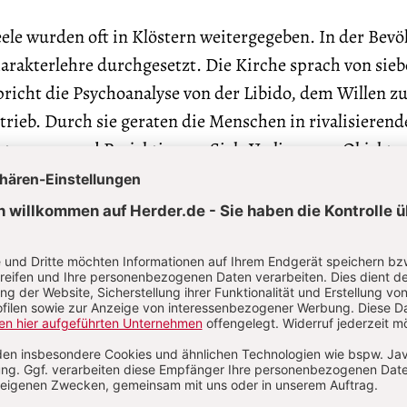
ele wurden oft in Klöstern weitergegeben. In der Bev
harakterlehre durchgesetzt. Die Kirche sprach von sie
richt die Psychoanalyse von der Libido, dem Willen z
ieb. Durch sie geraten die Menschen in rivalisierend
etzungen und Projektionen, Sich-Verlieren an Objekte
n ihnen, reift und entwickelt sich aber kein Mensch.
llschaft hat den Lastern Tugenden entgegengesetzt: Fl
ut gegen Stolz, Geduld gegen Zorn, Mäßigung gegen E
zucht, Mildtätigkeit gegen Habsucht, Wohlwollen ge
Persönlichkeitsbildung. Heute geht es wohl mehr um
Mit dem streitbaren Nachbarn streitet man dennoch. 
 gehört zu einem Single. Geiz ist geil, und Flugreisen,
n oder für Ferien auf Bali, gehören zum Lifestyle, a