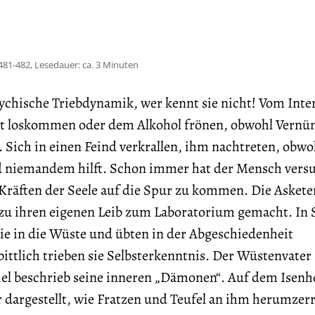
481-482, Lesedauer: ca. 3 Minuten
sychische Triebdynamik, wer kennt sie nicht! Vom Inte
t loskommen oder dem Alkohol frönen, obwohl Vernün
. Sich in einen Feind verkrallen, ihm nachtreten, obwo
d niemandem hilft. Schon immer hat der Mensch versu
Kräften der Seele auf die Spur zu kommen. Die Askete
zu ihren eigenen Leib zum Laboratorium gemacht. In 
ie in die Wüste und übten in der Abgeschiedenheit
ittlich trieben sie Selbsterkenntnis. Der Wüstenvater
el beschrieb seine inneren „Dämonen“. Auf dem Isen
er dargestellt, wie Fratzen und Teufel an ihm herumzer