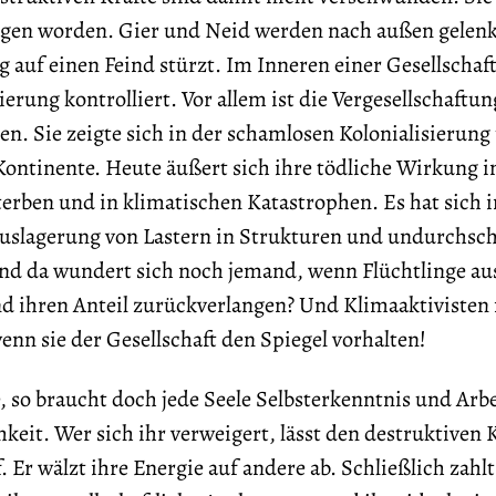
ragen worden. Gier und Neid werden nach außen gelen
eg auf einen Feind stürzt. Im Inneren einer Gesellscha
erung kontrolliert. Vor allem ist die Vergesellschaftun
ren. Sie zeigte sich in der schamlosen Kolonialisierung
ontinente. Heute äußert sich ihre tödliche Wirkung i
terben und in klimatischen Katastrophen. Es hat sich i
uslagerung von Lastern in Strukturen und undurchsc
Und da wundert sich noch jemand, wenn Flüchtlinge au
 ihren Anteil zurückverlangen? Und Klimaaktivisten
wenn sie der Gesellschaft den Spiegel vorhalten!
 so braucht doch jede Seele Selbsterkenntnis und Arbe
hkeit. Wer sich ihr verweigert, lässt den destruktiven 
f. Er wälzt ihre Energie auf andere ab. Schließlich zah