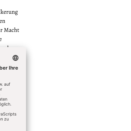
ölkerung
ben
ur Macht
e
 und
eiß
ssgier,
gen
Eine
 sei es
uch