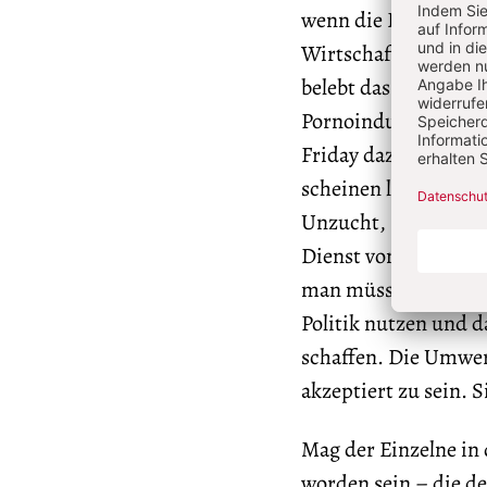
wenn die Klimaerwä
Wirtschaftswachstums
belebt das Geschäft 
Pornoindustrie mach
Friday dazu, um die
scheinen legitim. Die
Unzucht, Neid usw. 
Dienst von Erfolg un
man müsse Grausamke
Politik nutzen und 
schaffen. Die Umwer
akzeptiert zu sein. 
Mag der Einzelne in 
worden sein – die de