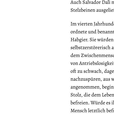
Auch Salvador Dalì 
Stelzbeinen ausgelie
Im vierten Jahrhunde
ordnete und benannte
Habgier. Sie würden 
selbstzerstörerisch 
dem Zwischenmenschl
von Antriebslosigkei
oft zu schwach, dag
nachzuspüren, aus 
angenommen, beginnen
Stolz, die dem Lebe
befreien. Würde es i
Mensch letztlich bef