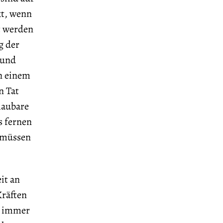
kt, wenn
ft werden
g der
 und
n einem
n Tat
haubare
s fernen
 müssen
it an
Kräften
lt immer