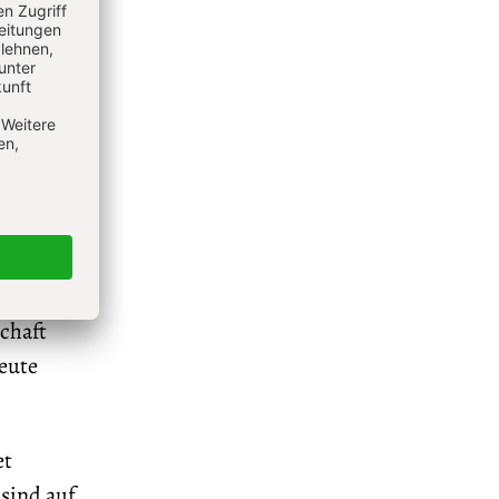
remsten
Neid
n Black
hne
er,
 den
 schrieb,
ndel und
chaft
eute
et
sind auf