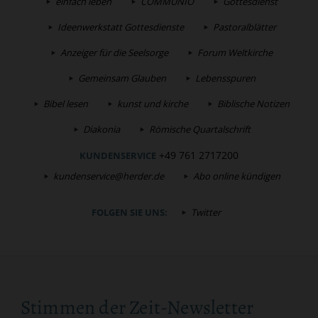
einfach leben
COMMUNIO
Gottesdienst
Ideenwerkstatt Gottesdienste
Pastoralblätter
Anzeiger für die Seelsorge
Forum Weltkirche
Gemeinsam Glauben
Lebensspuren
Bibel lesen
kunst und kirche
Biblische Notizen
Diakonia
Römische Quartalschrift
+49 761 2717200
KUNDENSERVICE
kundenservice@herder.de
Abo online kündigen
FOLGEN SIE UNS:
Twitter
Stimmen der Zeit-Newsletter