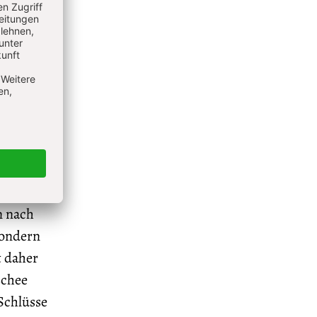
es Buch.
n
 Im
seinen
icht den
uen als
n.
n nach
sondern
t daher
schee
 Schlüsse