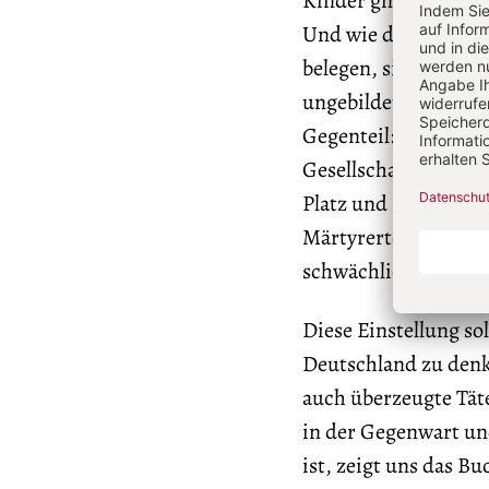
Kinder gnadenlos zu
Und wie die Autoren 
belegen, sind die m
ungebildet, noch in 
Gegenteil: Sie sind 
Gesellschaftsmodell 
Platz und Einfluss(!
Märtyrertod im Name
schwächlich lächerl
Diese Einstellung s
Deutschland zu denk
auch überzeugte Täte
in der Gegenwart und
ist, zeigt uns das Bu