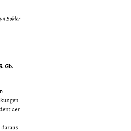
yn Bokler
S. Gb.
in
irkungen
dent der
 daraus