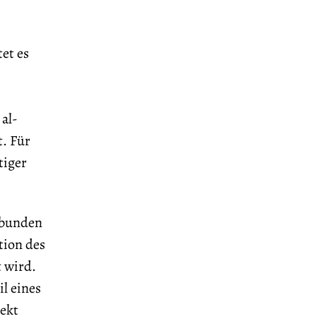
et es
al-
t. Für
tiger
ebunden
tion des
 wird.
l eines
jekt