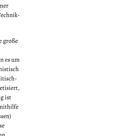
mmer
Technik-
ne große
nn es um
mistisch
itisch-
tisiert,
g ist
mithilfe
ssen)
se
enn