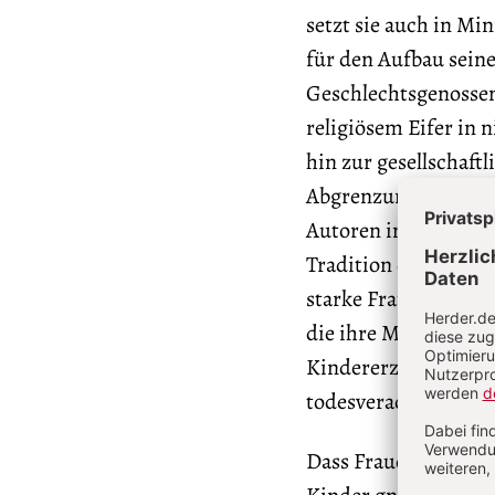
setzt sie auch in Mi
für den Aufbau seine
Geschlechtsgenossen
religiösem Eifer in n
hin zur gesellschaft
Abgrenzung und Weit
Autoren im ersten Te
Tradition durchaus 
starke Frauen, die 
die ihre Männer und
Kindererziehung das
todesverachtender G
Dass Frauen zu Löwi