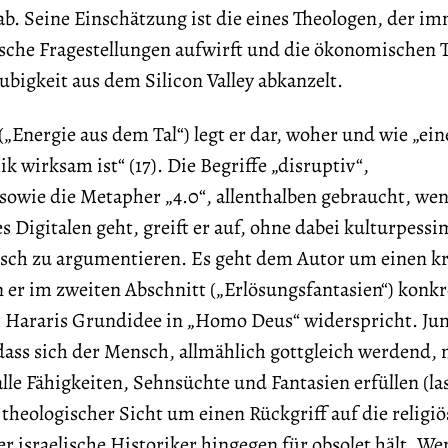
 ab. Seine Einschätzung ist die eines Theologen, der i
sche Fragestellungen aufwirft und die ökonomischen 
bigkeit aus dem Silicon Valley abkanzelt.
(„Energie aus dem Tal“) legt er dar, woher und wie „ei
wirksam ist“ (17). Die Begriffe „disruptiv“,
sowie die Metapher „4.0“, allenthalben gebraucht, we
Digitalen geht, greift er auf, ohne dabei kulturpessi
sch zu argumentieren. Es geht dem Autor um einen kr
n er im zweiten Abschnitt („Erlösungsfantasien“) konkre
 Hararis Grundidee in „Homo Deus“ widerspricht. Jun
ass sich der Mensch, allmählich gottgleich werdend, 
alle Fähigkeiten, Sehnsüchte und Fantasien erfüllen (la
 theologischer Sicht um einen Rückgriff auf die religiö
er israelische Historiker hingegen für obsolet hält. W