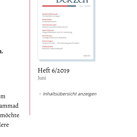
n.
Heft 6/2019
:
Juni
Inhaltsübersicht anzeigen
 im
ohammad
“ möchte
dere