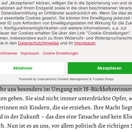
 Kampf und Tod erziehen, lehrt uns eindrucksvoll dies
im zweiten Teil mit Fallstudien über Dschihadistinne
eisten dieser Frauen, gerade aus dem Westen, weder
Armut aufgewachsen oder rein an Heirat interessiert.
überdurchschnittlich gebildet und empfinden ein
mit festen Geschlechterrollen, in dem jedes Mitglied 
) im Namen Gottes findet, attraktiv. Und Männer, die n
n dieses Gottesbildes suchen, werden von diesen Fra
ich gemacht – das spornt Mann im Kampf besonders a
ollte uns besonders im Umgang mit IS-Rückkehrerinne
en geben. Sie sind nicht immer unterdrückte Opfer, 
rinnen mit Kindern, die sie erziehen. Ihre Macht lieg
 in der Zukunft – das dies eine Tatsache und kein Kli
ch. Nun ist es an uns, vor allem politisch die richtigen