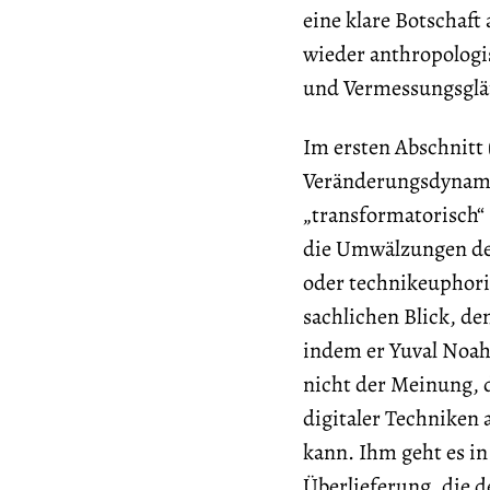
eine klare Botschaft
wieder anthropologi
und Vermessungsgläu
Im ersten Abschnitt 
Veränderungsdynamik 
„transformatorisch“ 
die Umwälzungen des 
oder technikeuphori
sachlichen Blick, de
indem er Yuval Noah
nicht der Meinung, d
digitaler Techniken 
kann. Ihm geht es in
Überlieferung, die d