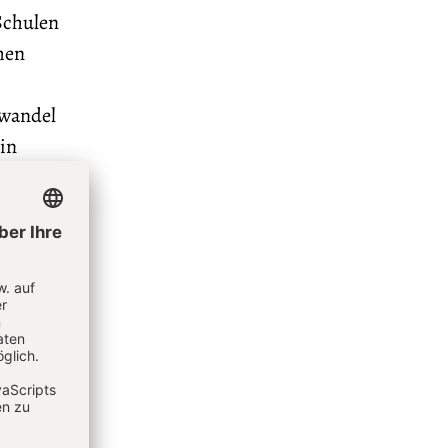
 Schulen
hen
swandel
 in
die
mischen
ebten
Frauen,
nen