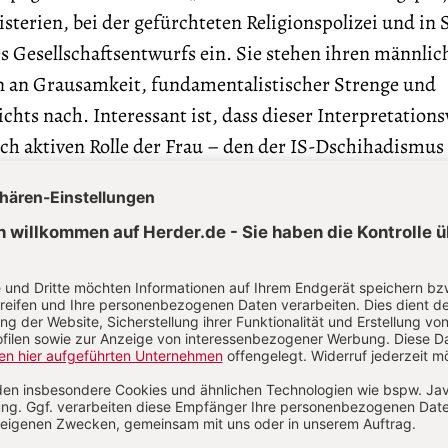
nisterien, bei der gefürchteten Religionspolizei und in
s Gesellschaftsentwurfs ein. Sie stehen ihren männlic
 an Grausamkeit, fundamentalistischer Strenge und
ichts nach. Interessant ist, dass dieser Interpretation
lich aktiven Rolle der Frau – den der IS-Dschihadismus
erentwicklung gegenüber al-Qaida vollzieht und den 
il des Buches quellenstark nachzeichnen – in der isla
anknüpfungsfähig ist. Bereits zu Zeiten Mohammeds l
für den Islam kämpften und großes Ansehen genossen; 
 Söhne für die Schlacht ermutigten und mit der
 Fundament für die nächste Generation tapferer,
otteskämpfer legte.
nnen werden können und im religiösen Eifer ihre eige