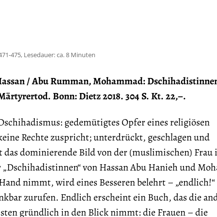
471-475, Lesedauer: ca. 8 Minuten
Hassan / Abu Rumman, Mohammad: Dschihadistinne
Märtyrertod. Bonn: Dietz 2018. 304 S. Kt. 22,–.
Dschihadismus: gedemütigtes Opfer eines religiösen
keine Rechte zuspricht; unterdrückt, geschlagen und
st das dominierende Bild von der (muslimischen) Frau
 „Dschihadistinnen“ von Hassan Abu Hanieh und M
and nimmt, wird eines Besseren belehrt – „endlich!
kbar zurufen. Endlich erscheint ein Buch, das die an
sten gründlich in den Blick nimmt: die Frauen – die