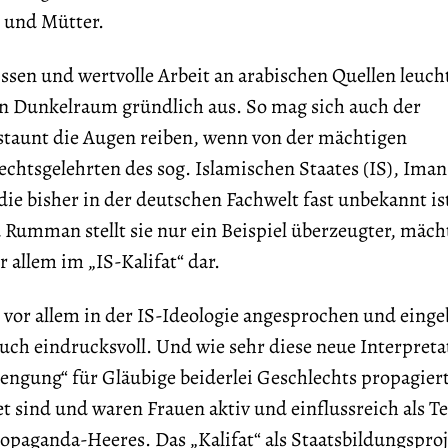
 und Mütter.
sen und wertvolle Arbeit an arabischen Quellen leucht
en Dunkelraum gründlich aus. So mag sich auch der
rstaunt die Augen reiben, wenn von der mächtigen
chtsgelehrten des sog. Islamischen Staates (IS), Iman 
 die bisher in der deutschen Fachwelt fast unbekannt is
Rumman stellt sie nur ein Beispiel überzeugter, mäch
 allem im „IS-Kalifat“ dar.
n vor allem in der IS-Ideologie angesprochen und eing
uch eindrucksvoll. Und wie sehr diese neue Interpreta
engung“ für Gläubige beiderlei Geschlechts propagiert
t sind und waren Frauen aktiv und einflussreich als Tei
opaganda-Heeres. Das „Kalifat“ als Staatsbildungspro