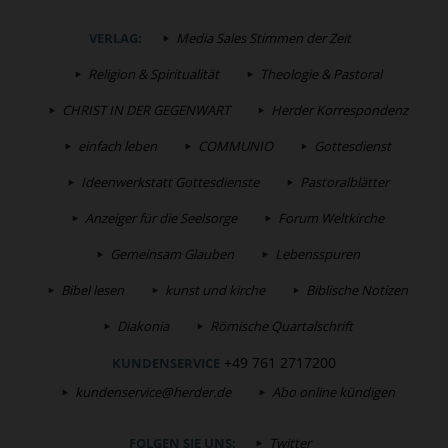
VERLAG:
Media Sales Stimmen der Zeit
Religion & Spiritualität
Theologie & Pastoral
CHRIST IN DER GEGENWART
Herder Korrespondenz
einfach leben
COMMUNIO
Gottesdienst
Ideenwerkstatt Gottesdienste
Pastoralblätter
Anzeiger für die Seelsorge
Forum Weltkirche
Gemeinsam Glauben
Lebensspuren
Bibel lesen
kunst und kirche
Biblische Notizen
Diakonia
Römische Quartalschrift
+49 761 2717200
KUNDENSERVICE
kundenservice@herder.de
Abo online kündigen
FOLGEN SIE UNS:
Twitter