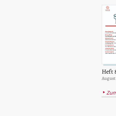
Heft 
:
August
Zum