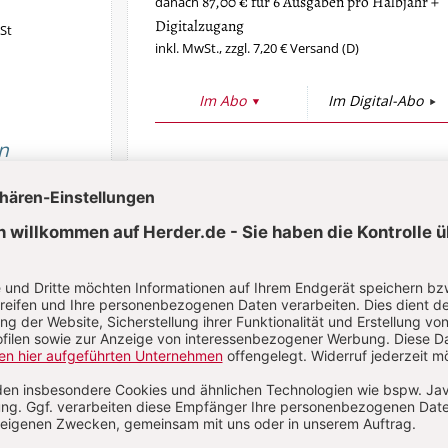
87,00 € für 6 Ausgaben pro Halbjahr +
danach
Digitalzugang
St
inkl. MwSt., zzgl. 7,20 € Versand (D)
Im Abo
Im Digital-Abo
n
Abo testen
Sie haben ein Abonnement?
Anmelden
han Leimgruber