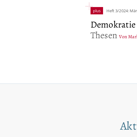
plus
Heft 3/2024: Mä
Demokratie 
Thesen
Von Mar
Akt