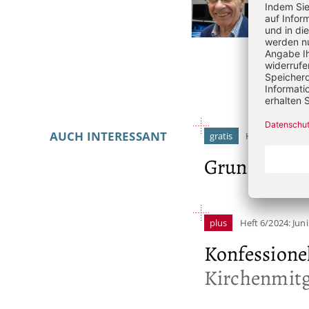
Artikel-
Stephan
Religi
Infos
Kathol
AUCH INTERESSANT
gratis
Heft 8/2026: A
Grundrecht 
plus
Heft 6/2024: Juni
Konfessionel
Kirchenmitg