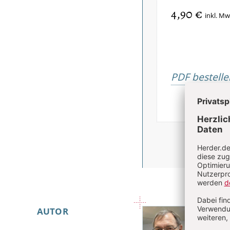
4,90 €
inkl. Mw
PDF bestelle
Überschrift
Step
AUTOR