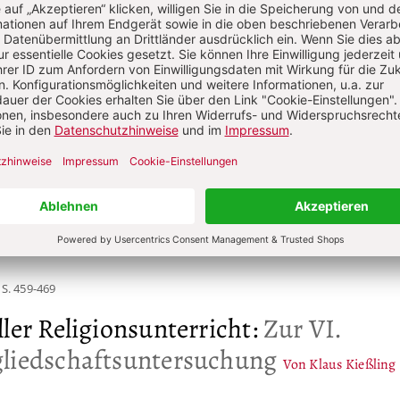
 Leimgruber, Dr. theol. habil., lic. phil., geb. 1948, Professor
onspädagogik und Didaktik des Religionsunterrichts an der
isch-Theologischen Fakultät der LMU München.
ugust
S. 561-562
auf analoges Leben
Von Klaus Mertes
S. 459-469
ler Religionsunterricht
:
Zur VI.
liedschaftsuntersuchung
Von Klaus Kießling