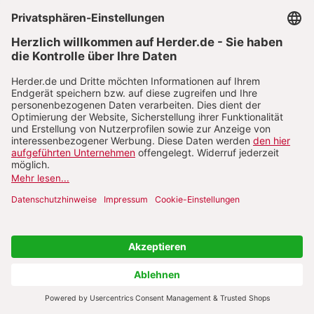
Skeptiker, der gleichwohl theologisch hoch
gebildet und von der Kirchengeschichte
fasziniert war. Er liebte es, in seinen Schriften
den ganzen Fundus der Geistes- und
Kulturgeschichte heranzuziehen, und gerne
benutzte er als Ausgangspunkt seiner
Reflexionen die Bibel, die Malerei oder die
Musik. Blumenberg schrieb anschaulich und
redete gern in Bildern (was ihn in den Augen der
philosophischen Zunft verdächtig machte und
zum Feuilletonisten stempelte). Die heiklen
Übergänge von Begriffen in Metaphern waren
seine Spezialität, den Absolutismus der
Wirklichkeit wollte er nicht gelten lassen, und