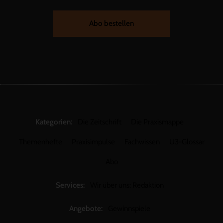
Abo bestellen
Kategorien:
Die Zeitschrift
Die Praxismappe
Themenhefte
Praxisimpulse
Fachwissen
U3-Glossar
Abo
Services:
Wir über uns: Redaktion
Angebote:
Gewinnspiele