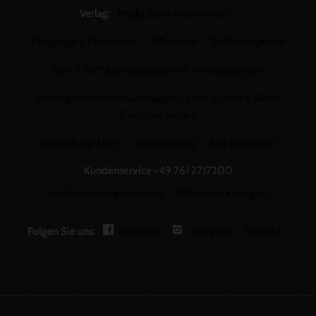
Verlag:
Media Sales Kleinstkinder
Pädagogik & Kinderbuch
WhatsApp
Stellenangebote
Aus- & Fortbildungsangebote & Veranstaltungen
kindergarten heute Fachmagazin, Leitungsheft & Wenn
Eltern Rat suchen
Entdeckungskiste
Unser Ganztag
kizz Elternwelt
Kundenservice
+49 761 2717200
kundenservice@herder.de
Abo online kündigen
Folgen Sie uns:
Facebook
Instagram
YouTube