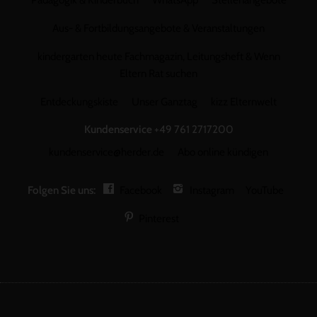
Aus- & Fortbildungsangebote & Veranstaltungen
kindergarten heute Fachmagazin, Leitungsheft & Wenn
Eltern Rat suchen
Entdeckungskiste
Unser Ganztag
kizz Elternwelt
Kundenservice
+49 761 2717200
kundenservice@herder.de
Abo online kündigen
Folgen Sie uns:
Facebook
Instagram
YouTube
Pinterest