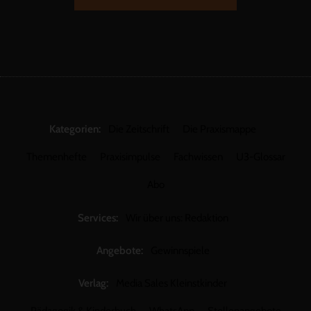
Kategorien:
Die Zeitschrift
Die Praxismappe
Themenhefte
Praxisimpulse
Fachwissen
U3-Glossar
Abo
Services:
Wir über uns: Redaktion
Angebote:
Gewinnspiele
Verlag:
Media Sales Kleinstkinder
Pädagogik & Kinderbuch
WhatsApp
Stellenangebote