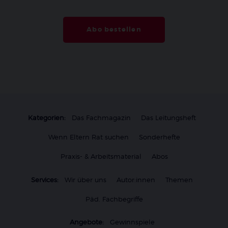
Abo bestellen
Kategorien:
Das Fachmagazin
Das Leitungsheft
Wenn Eltern Rat suchen
Sonderhefte
Praxis- & Arbeitsmaterial
Abos
Services:
Wir über uns
Autor:innen
Themen
Päd. Fachbegriffe
Angebote:
Gewinnspiele