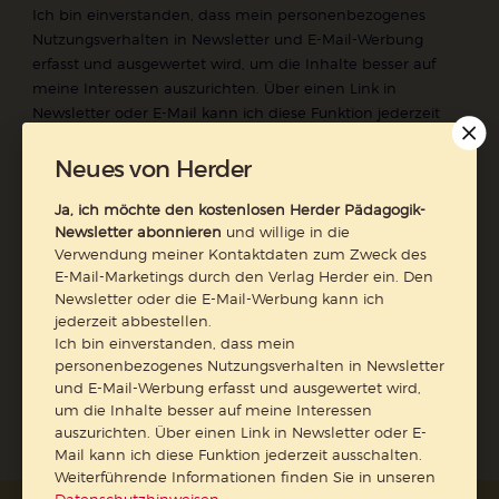
Ich bin einverstanden, dass mein personenbezogenes
Nutzungsverhalten in Newsletter und E-Mail-Werbung
erfasst und ausgewertet wird, um die Inhalte besser auf
meine Interessen auszurichten. Über einen Link in
Newsletter oder E-Mail kann ich diese Funktion jederzeit
ausschalten.
Weiterführende Informationen finden Sie in unseren
Neues von Herder
Datenschutzhinweisen
.
Ja, ich möchte den kostenlosen Herder Pädagogik-
E-Mail
Newsletter abonnieren
und willige in die
Verwendung meiner Kontaktdaten zum Zweck des
E-Mail-Marketings durch den Verlag Herder ein. Den
Newsletter oder die E-Mail-Werbung kann ich
jederzeit abbestellen.
Jetzt anmelden
Ich bin einverstanden, dass mein
personenbezogenes Nutzungsverhalten in Newsletter
und E-Mail-Werbung erfasst und ausgewertet wird,
um die Inhalte besser auf meine Interessen
auszurichten. Über einen Link in Newsletter oder E-
Mail kann ich diese Funktion jederzeit ausschalten.
Weiterführende Informationen finden Sie in unseren