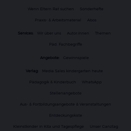
Wenn Eltern Rat suchen
Sonderhefte
Praxis- & Arbeitsmaterial
Abos
Services:
Wir über uns
Autor:innen
Themen
Päd. Fachbegriffe
Angebote:
Gewinnspiele
Verlag:
Media Sales kindergarten heute
Pädagogik & Kinderbuch
WhatsApp
Stellenangebote
Aus- & Fortbildungsangebote & Veranstaltungen
Entdeckungskiste
Kleinstkinder in Kita und Tagespflege
Unser Ganztag