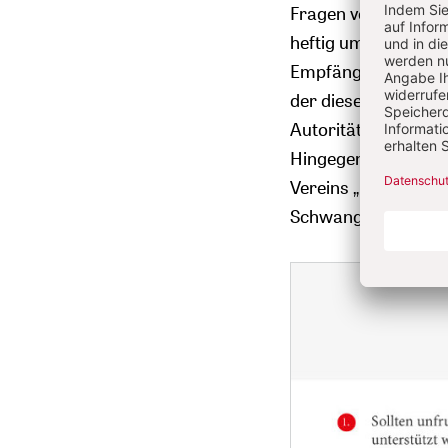
Fragen von Sexualit
heftig umstritten. S
Empfängnisverhütung 
der dieses Verbot v
Autorität der Kirch
Hingegen meinen 58,
Vereins „Donum Vita
Schwangerschaftsko