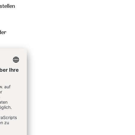
stellen
der
r
rozent
tter.
tärker