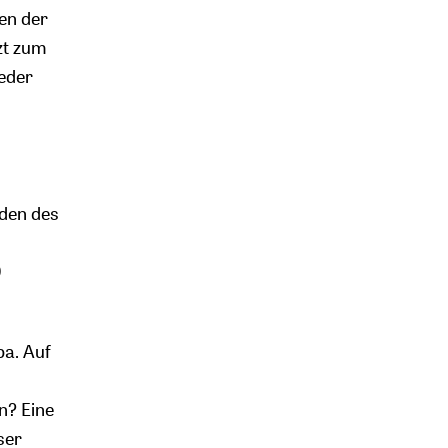
en der
zt zum
eder
nden des
0
pa. Auf
n? Eine
ser