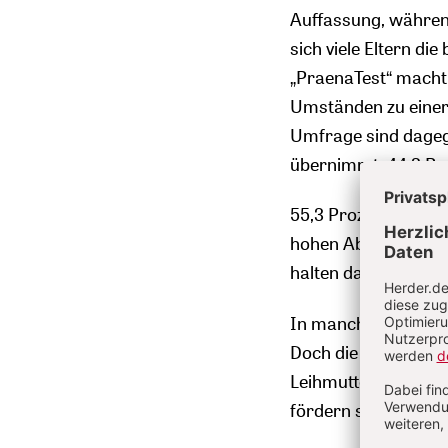
Auffassung, während
sich viele Eltern d
„PraenaTest“ macht
Umständen zu einer 
Umfrage sind dagege
übernimmt, 44,2 Pr
55,3 Prozent der B
hohen Abtreibungsz
halten das nicht für 
In manchen Ländern 
Doch die große Mehr
Leihmutterschaft zu
fördern sollte.