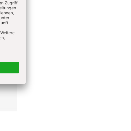
Kirche
licher
I., in
n
lnehmer.
des