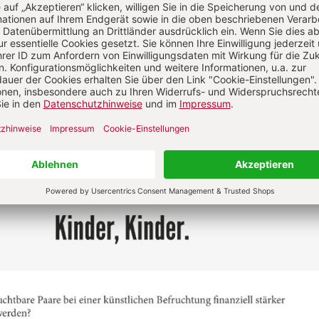
ät und Fortpflanzung sind besonders in der katholischen 
o glauben 74,4 Prozent, dass das katholische Verbot künst
fallen sollte. Dass die Enzyklika „Humanae Vitae“ Pauls V
or fünfzig Jahren ausgesprochen wurde, der moralische
e geschadet habe, finden jedoch nur 28,8 Prozent der Tei
5 Prozent, die deutschen Bischöfe sollten die Angebote 
e“ als katholische Form der
nfliktberatungen anerkennen.