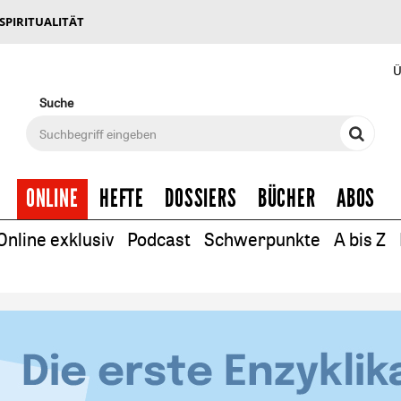
 SPIRITUALITÄT
Ü
Suche
ONLINE
HEFTE
DOSSIERS
BÜCHER
ABOS
Online exklusiv
Podcast
Schwerpunkte
A bis Z