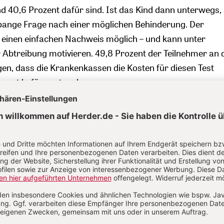
 40,6 Prozent dafür sind. Ist das Kind dann unterwegs, 
ie bange Frage nach einer möglichen Behinderung. Der
 einen einfachen Nachweis möglich – und kann unter
Abtreibung motivieren. 49,8 Prozent der Teilnehmer an 
n, dass die Krankenkassen die Kosten für diesen Test
ozent befürworten das.
efragten würden es im Übrigen begrüßen, wenn wegen de
ahlen die Gesetzgebung überprüft werden würde, 37,6 P
nötig.
erfüllen sich Eltern ihren Kinderwunsch mit einer Leihmu
heit (72,2 Prozent) ist dagegen, in Deutschland die
 erlauben. 87,7 Prozent meinen, dass der Staat Familien s