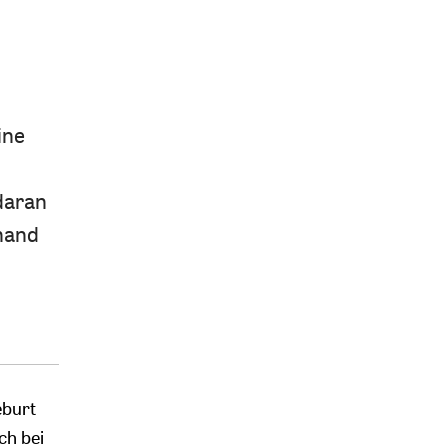
ine
daran
hand
eburt
ch bei