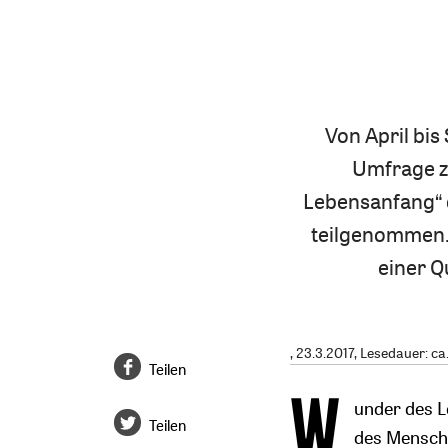
Von April bi
Umfrage z
Lebensanfang“ 
teilgenommen. 
einer Q
, 23.3.2017, Lesedauer: ca
Teilen
W
under des Le
Teilen
des Mensche