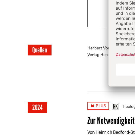
Überschrift
Herbert Vorgrimler: Neu
Quellen
Verlag Herder
Artikel-
Infos
PLUS
2024
Theolog
Zur Notwendigkeit 
Von Heinrich Bedford-S