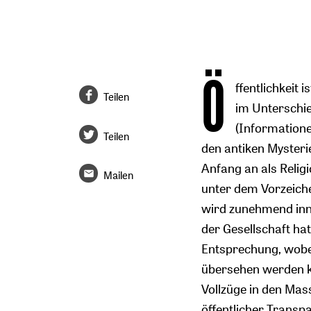
Ö
ffentlichkeit 
Teilen
im Unterschie
(Informatione
Teilen
den antiken Mysteri
Anfang an als Religi
Mailen
unter dem Vorzeiche
wird zunehmend inner
der Gesellschaft ha
Entsprechung, wobei
übersehen werden ka
Vollzüge in den Mas
öffentlicher Transpa