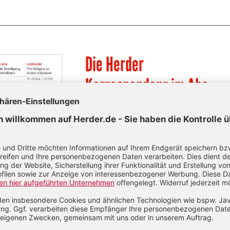
Die Herder
Korrespondenz im Abo
Die Herder Korrespondenz berichtet über
aktuelle Themen aus Kirche, Theologie
und Religion sowie ihrem jeweiligen
gesellschaftlichen und kulturellen
Umfeld.
Zum Kennenlernen: 2 Ausgaben gratis