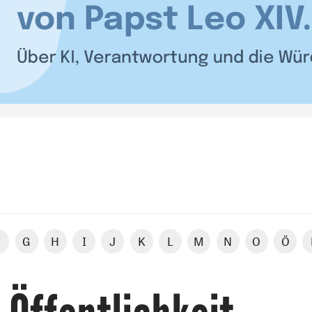
F
G
H
I
J
K
L
M
N
O
Ö