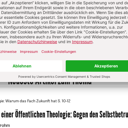
Jetzt gratis testen
es Theologisches Wörterbuch, Neuausgabe 2008 (6. Aufl. des Gesamtwer
Neueste Artikel zum Thema
ie: Warum das Fach Zukunft hat
S. 10-12
einer Öffentlichen Theologie
:
Gegen den Selbstbetr
trohm