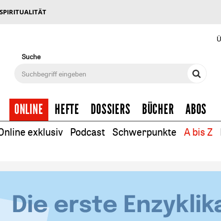
 SPIRITUALITÄT
Ü
Suche
ONLINE
HEFTE
DOSSIERS
BÜCHER
ABOS
Online exklusiv
Podcast
Schwerpunkte
A bis Z