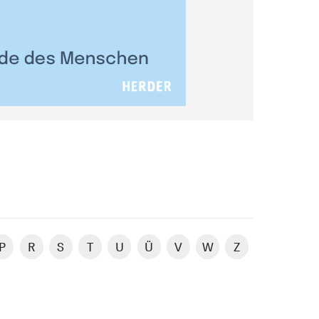
P
R
S
T
U
Ü
V
W
Z