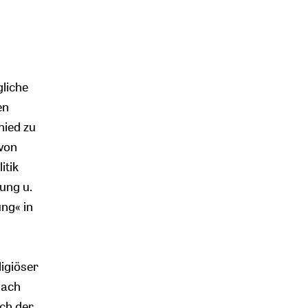
gliche
en
hied zu
 von
itik
ung u.
ung« in
ligiöser
nach
uch der