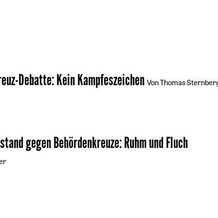
reuz-Debatte
:
Kein Kampfeszeichen
Von Thomas Sternber
rstand gegen Behördenkreuze
:
Ruhm und Fluch
er