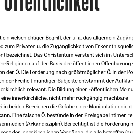
Öffentlichkeit
ist ein vielschichtiger Begriff, der u. a. das allgemein Zugän
d zum Privaten u. die Zugänglichkeit von Erkenntnisquell
n) bezeichnet. Das Christentum versteht sich im Untersc
en-Religionen auf der Basis der öffentlichen Offenbarung
on der Ö. Die Forderung nach größtmöglicher Ö. in der Pol
n der Freiheit mündiger Subjekte entstammt der Aufklär
kirchlich relevant. Die Bildung einer »öffentlichen Mein
t eine innerkirchliche, nicht mehr rückgängig machbare
 in beiden Bereichen die Gefahr einer Manipulation nicht
nn. Eine falsche Ö. bestünde in der Preisgabe intimer re
senmedien (Arkandisziplin). Berechtigt ist die Forderung 
renz der innerkirchlichen Vorgänge, die alle betreffen (a