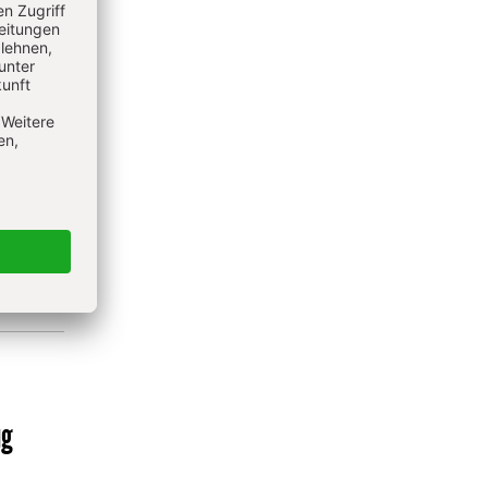
kes),
ug