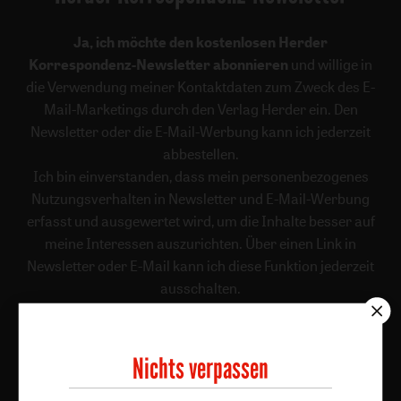
Ja, ich möchte den kostenlosen Herder
Korrespondenz-Newsletter abonnieren
und willige in
die Verwendung meiner Kontaktdaten zum Zweck des E-
Mail-Marketings durch den Verlag Herder ein. Den
Newsletter oder die E-Mail-Werbung kann ich jederzeit
abbestellen.
Ich bin einverstanden, dass mein personenbezogenes
Nutzungsverhalten in Newsletter und E-Mail-Werbung
erfasst und ausgewertet wird, um die Inhalte besser auf
meine Interessen auszurichten. Über einen Link in
Newsletter oder E-Mail kann ich diese Funktion jederzeit
ausschalten.
Weiterführende Informationen finden Sie in unseren
Datenschutzhinweisen
.
Nichts verpassen
E-Mail