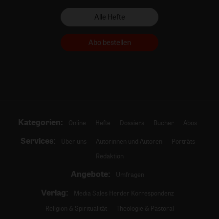
Alle Hefte
Abo bestellen
Kategorien:
Online
Hefte
Dossiers
Bücher
Abos
Services:
Über uns
Autorinnen und Autoren
Porträts
Redaktion
Angebote:
Umfragen
Verlag:
Media Sales Herder Korrespondenz
Religion & Spiritualität
Theologie & Pastoral