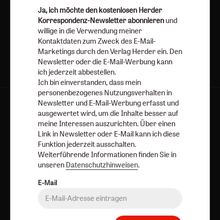
Ja, ich möchte den kostenlosen Herder
Korrespondenz-Newsletter abonnieren
und
Jetzt anmelden
willige in die Verwendung meiner
Kontaktdaten zum Zweck des E-Mail-
Marketings durch den Verlag Herder ein. Den
Newsletter oder die E-Mail-Werbung kann
ich jederzeit abbestellen.
Ich bin einverstanden, dass mein
personenbezogenes Nutzungsverhalten in
Newsletter und E-Mail-Werbung erfasst und
AGB und Widerrufsbelehrung
Datenschutz
ausgewertet wird, um die Inhalte besser auf
Barrierefreiheit
Impressum
meine Interessen auszurichten. Über einen
Link in Newsletter oder E-Mail kann ich diese
Funktion jederzeit ausschalten.
Vertrag widerrufen
Abo online kündigen
Weiterführende Informationen finden Sie in
unseren
Datenschutzhinweisen
.
E-Mail