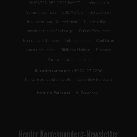
CHRIST IN DER GEGENWART
einfach leben
Stimmen der Zeit
COMMUNIO
Gottesdienst
Ideenwerkstatt Gottesdienste
Pastoralblätter
Anzeiger für die Seelsorge
Forum Weltkirche
Gemeinsam Glauben
Lebensspuren
Bibel lesen
kunst und kirche
Biblische Notizen
Diakonia
Römische Quartalschrift
Kundenservice
+49 761 2717200
kundenservice@herder.de
Abo online kündigen
Folgen Sie uns:
Facebook
Herder Korrespondenz-Newsletter