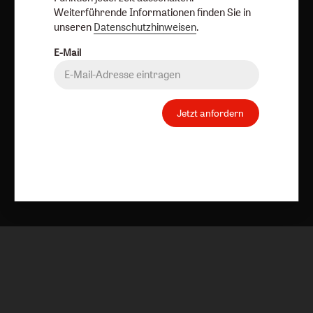
Weiterführende Informationen finden Sie in
Vertrag widerrufen
Abo online kündigen
unseren
Datenschutzhinweisen
.
E-Mail
Jetzt anfordern
Nach oben