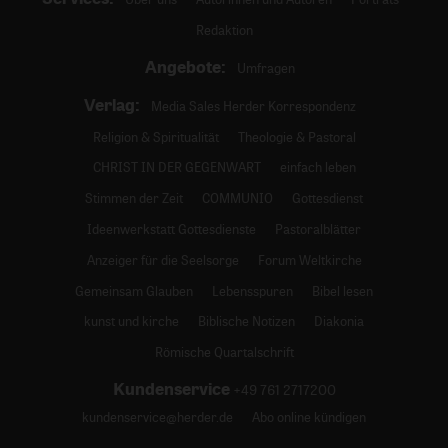
Redaktion
Angebote:
Umfragen
Verlag:
Media Sales Herder Korrespondenz
Religion & Spiritualität
Theologie & Pastoral
CHRIST IN DER GEGENWART
einfach leben
Stimmen der Zeit
COMMUNIO
Gottesdienst
Ideenwerkstatt Gottesdienste
Pastoralblätter
Anzeiger für die Seelsorge
Forum Weltkirche
Gemeinsam Glauben
Lebensspuren
Bibel lesen
kunst und kirche
Biblische Notizen
Diakonia
Römische Quartalschrift
Kundenservice
+49 761 2717200
kundenservice@herder.de
Abo online kündigen