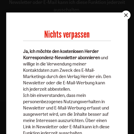
Newsletter oder E-Mail kann ich diese Funktion jederzeit
ausschalten.
Weiterführende Informationen finden Sie in unseren
Datenschutzhinweisen
.
Nichts verpassen
E-Mail
Ja, ich möchte den kostenlosen Herder
Korrespondenz-Newsletter abonnieren
und
Jetzt anmelden
willige in die Verwendung meiner
Kontaktdaten zum Zweck des E-Mail-
Marketings durch den Verlag Herder ein. Den
Newsletter oder die E-Mail-Werbung kann
ich jederzeit abbestellen.
Ich bin einverstanden, dass mein
personenbezogenes Nutzungsverhalten in
Newsletter und E-Mail-Werbung erfasst und
AGB und Widerrufsbelehrung
Datenschutz
ausgewertet wird, um die Inhalte besser auf
meine Interessen auszurichten. Über einen
Barrierefreiheit
Impressum
Link in Newsletter oder E-Mail kann ich diese
Funktion jederzeit ausschalten.