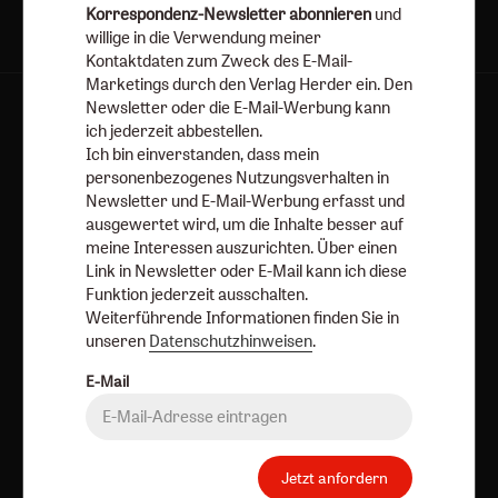
Korrespondenz-Newsletter abonnieren
und
willige in die Verwendung meiner
Kontaktdaten zum Zweck des E-Mail-
Marketings durch den Verlag Herder ein. Den
Newsletter oder die E-Mail-Werbung kann
AGB und Widerrufsbelehrung
Datenschutz
ich jederzeit abbestellen.
Barrierefreiheit
Impressum
Ich bin einverstanden, dass mein
personenbezogenes Nutzungsverhalten in
Newsletter und E-Mail-Werbung erfasst und
Vertrag widerrufen
Abo online kündigen
ausgewertet wird, um die Inhalte besser auf
meine Interessen auszurichten. Über einen
Link in Newsletter oder E-Mail kann ich diese
Funktion jederzeit ausschalten.
Weiterführende Informationen finden Sie in
unseren
Datenschutzhinweisen
.
E-Mail
Nach oben
Jetzt anfordern