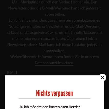
Mail-Marketings durch den Verlag Herder ein. Den
Newsletter oder die E-Mail-Werbung kann ich jederzeit
abbestellen.
Ich bin einverstanden, dass mein personenbezogenes
Nutzungsverhalten in Newsletter und E-Mail-Werbung
erfasst und ausgewertet wird, um die Inhalte besser auf
meine Interessen auszurichten. Über einen Link in
Newsletter oder E-Mail kann ich diese Funktion jederzeit
ausschalten.
Weiterführende Informationen finden Sie in unseren
Datenschutzhinweisen
.
E-Mail
Nichts verpassen
Jetzt anmelden
Ja, ich möchte den kostenlosen Herder