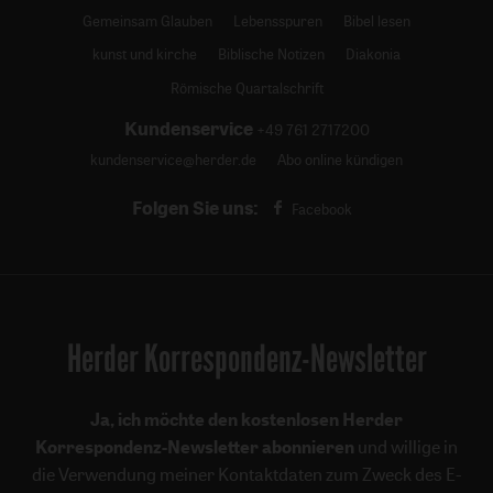
Gemeinsam Glauben
Lebensspuren
Bibel lesen
kunst und kirche
Biblische Notizen
Diakonia
Römische Quartalschrift
Kundenservice
+49 761 2717200
kundenservice@herder.de
Abo online kündigen
Folgen Sie uns:
Facebook
Herder Korrespondenz-Newsletter
Ja, ich möchte den kostenlosen Herder
Korrespondenz-Newsletter abonnieren
und willige in
die Verwendung meiner Kontaktdaten zum Zweck des E-