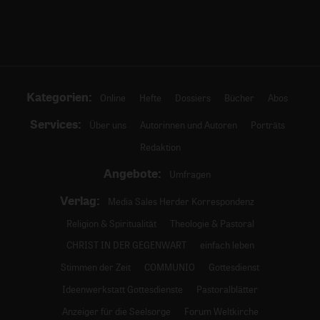
Kategorien:
Online
Hefte
Dossiers
Bücher
Abos
Services:
Über uns
Autorinnen und Autoren
Porträts
Redaktion
Angebote:
Umfragen
Verlag:
Media Sales Herder Korrespondenz
Religion & Spiritualität
Theologie & Pastoral
CHRIST IN DER GEGENWART
einfach leben
Stimmen der Zeit
COMMUNIO
Gottesdienst
Ideenwerkstatt Gottesdienste
Pastoralblätter
Anzeiger für die Seelsorge
Forum Weltkirche